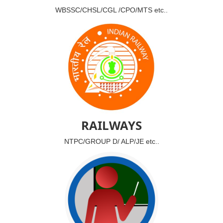
WBSSC/CHSL/CGL /CPO/MTS etc..
RAILWAYS
NTPC/GROUP D/ ALP/JE etc..