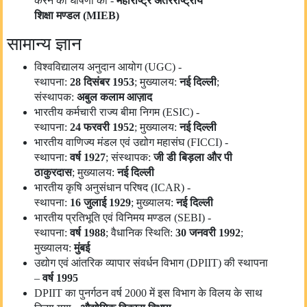
करने की घोषणा की -
महाराष्ट्र अंतरराष्ट्रीय
शिक्षा
मण्डल
(
MIEB)
सामान्य ज्ञान
विश्वविद्यालय अनुदान आयोग (UGC) -
स्थापना:
28
दिसंबर
1953
; मुख्यालय:
नई दिल्ली
;
संस्थापक:
अबुल कलाम आज़ाद
भारतीय कर्मचारी राज्य बीमा निगम (ESIC) -
स्थापना:
24
फरवरी
1952
; मुख्यालय:
नई दिल्ली
भारतीय वाणिज्य मंडल एवं उद्योग महासंघ (FICCI) -
स्थापना:
वर्ष
1927
; संस्थापक:
जी डी बिड़ला और पी
ठाकुरदास
; मुख्यालय:
नई दिल्ली
भारतीय कृषि अनुसंधान परिषद (ICAR) -
स्थापना:
16
जुलाई
1929
; मुख्यालय:
नई दिल्ली
भारतीय प्रतिभूति एवं विनिमय मण्डल (SEBI) -
स्थापना:
वर्ष
1988
; वैधानिक स्थिति:
30
जनवरी
1992
;
मुख्यालय:
मुंबई
उद्योग एवं आंतरिक व्यापार संवर्धन विभाग (DPIIT) की स्थापना
–
वर्ष
1995
DPIIT का पुनर्गठन वर्ष 2000 में इस विभाग के विलय के साथ