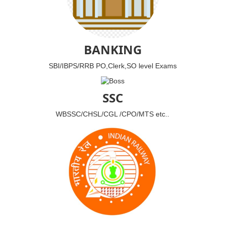
BANKING
SBI/IBPS/RRB PO,Clerk,SO level Exams
SSC
WBSSC/CHSL/CGL /CPO/MTS etc..