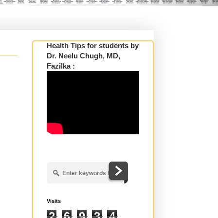
Health Tips for students by
Dr. Neelu Chugh, MD,
Fazilka :
Visits