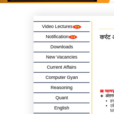
Video Lectures
करंट 
Notification
Downloads
New Vacancies
Current Affairs
Computer Gyan
Reasoning
📅
महत्व
🔹
अंतररा
Quant
हर
उद
English
Ma