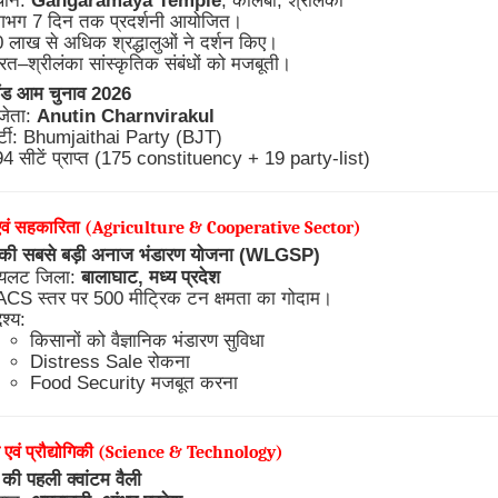
थान:
Gangaramaya Temple
, कोलंबो, श्रीलंका
गभग 7 दिन तक प्रदर्शनी आयोजित।
 लाख से अधिक श्रद्धालुओं ने दर्शन किए।
रत–श्रीलंका सांस्कृतिक संबंधों को मजबूती।
ंड आम चुनाव 2026
जेता:
Anutin Charnvirakul
र्टी: Bhumjaithai Party (BJT)
4 सीटें प्राप्त (175 constituency + 19 party-list)
 एवं सहकारिता (Agriculture & Cooperative Sector)
 की सबसे बड़ी अनाज भंडारण योजना (WLGSP)
ायलट जिला:
बालाघाट, मध्य प्रदेश
CS स्तर पर 500 मीट्रिक टन क्षमता का गोदाम।
देश्य:
किसानों को वैज्ञानिक भंडारण सुविधा
Distress Sale रोकना
Food Security मजबूत करना
न एवं प्रौद्योगिकी (Science & Technology)
की पहली क्वांटम वैली