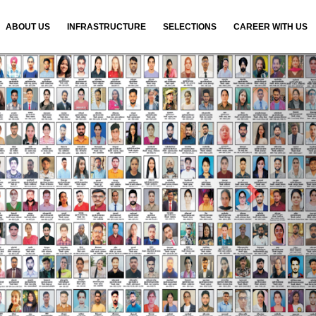
ABOUT US
INFRASTRUCTURE
SELECTIONS
CAREER WITH US
N
e
x
t