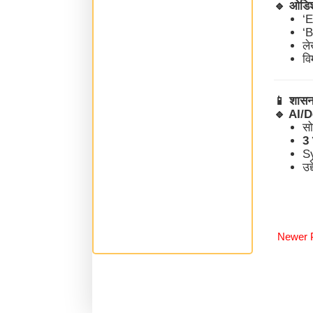
🔹
ओडिशा 
‘
‘
ल
वि
📱
शासन
🔹
AI/De
सो
3 
Sy
उद
Newer 