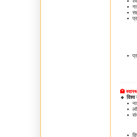
स्
न
स
प्
प्
🏥 स्वास्
🔹
विश्
न
लॉ
सं
वि