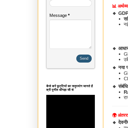
📊 अर्थव
🔹
GDP, 
Message
*
सा
नई
🔹
आधार 
GD
उद
🔹
नया प्
G
C
🔹
संबंधि
कैसे करें छुट्टियों का सदुपयोग जानते हैं
श्री पुनीत धींगड़ा जी से
R
रा
🌍 अंतरर
🔹
देवनीम