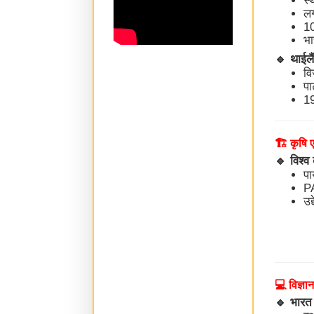
स्
ल
10
भा
🔹
थाईलै
वि
पा
19
🏗️ कृषि
🔹
विश्व
प
PA
उद्
💻 विज्ञा
🔹
भारत 