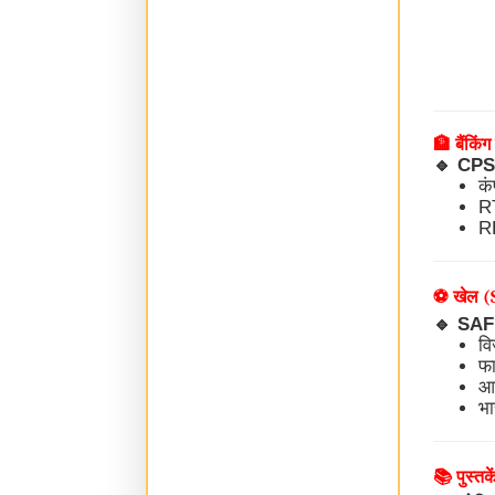
🏦 बैंकि
🔹
CPS (
क
RT
RB
⚽ खेल (
🔹
SAFF 
वि
फा
आ
भ
📚 पुस्तक