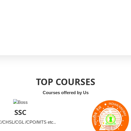
TOP COURSES
Courses offered by Us
SSC
CHSL/CGL /CPO/MTS etc..