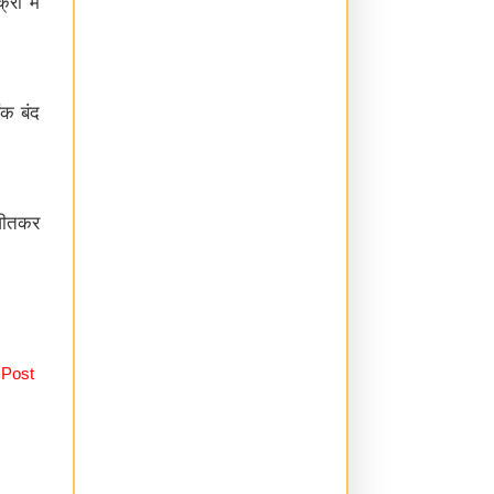
क्री
में
ैंक
बंद
ीतकर
 Post