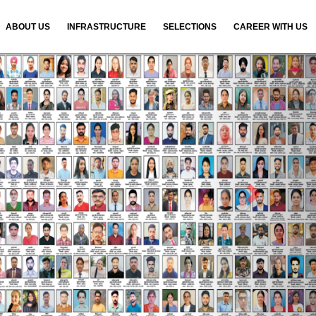
ABOUT US
INFRASTRUCTURE
SELECTIONS
CAREER WITH US
N
e
x
t