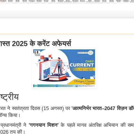
स्त 2025 के करेंट अफेयर्स
ष्ट्रीय
ारत
ने
स्वतंत्रता
दिवस
(15
अगस्त
)
पर
'
आत्मनिर्भर
भारत
–2047
विज़न
डॉक
ॉन्च
किया।
प्रधानमंत्री
ने
'
गगनयान
मिशन
'
के
पहले
मानव
अंतरिक्ष
अभियान
की
सम
2026
तय
की।