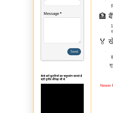
·
र
🏦
Message
*
बै
·
र
🏅
ख
·
इ
श
·
कैसे करें छुट्टियों का सदुपयोग जानते हैं
श्री पुनीत धींगड़ा जी से
Newer 