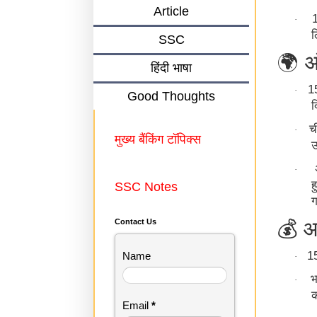
Article
·
ल
SSC
🌍
अं
हिंदी भाषा
1
·
Good Thoughts
द
च
·
मुख्य बैंकिंग टॉपिक्स
उ
·
ह
SSC Notes
💰
Contact Us
आ
1
Name
·
भ
·
Email
*