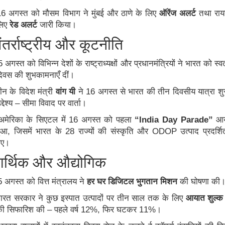
16
अगस्त
को
मौसम
विभाग
ने
मुंबई
और
ठाणे
के
लिए
ऑरेंज
अलर्ट
तथा
राय
िए
रेड
अलर्ट
जारी
किया।
तर्राष्ट्रीय
और
कूटनीति
5
अगस्त
को
विभिन्न
देशों
के
राष्ट्राध्यक्षों
और
प्रधानमंत्रियों
ने
भारत
को
स्व
िवस
की
शुभकामनाएँ
दीं।
ीन
के
विदेश
मंत्री
वांग
यी
ने
16
अगस्त
से
भारत
की
तीन
दिवसीय
यात्रा
शु
द्देश्य
–
सीमा
विवाद
पर
वार्ता।
अमेरिका
के
सिएटल
में
16
अगस्त
को
पहला
“India Day Parade”
आ
ुआ
,
जिसमें
भारत
के
28
राज्यों
की
संस्कृति
और
ODOP
उत्पाद
प्रदर्शि
गए।
र्थिक
और
औद्योगिक
5
अगस्त
को
वित्त
मंत्रालय
ने
हर
घर
डिजिटल
भुगतान
मिशन
की
घोषणा
की
ारत
सरकार
ने
कुछ
इस्पात
उत्पादों
पर
तीन
साल
तक
के
लिए
आयात
शुल्क
की
सिफारिश
की
–
पहले
वर्ष
12%,
फिर
घटकर
11%
।