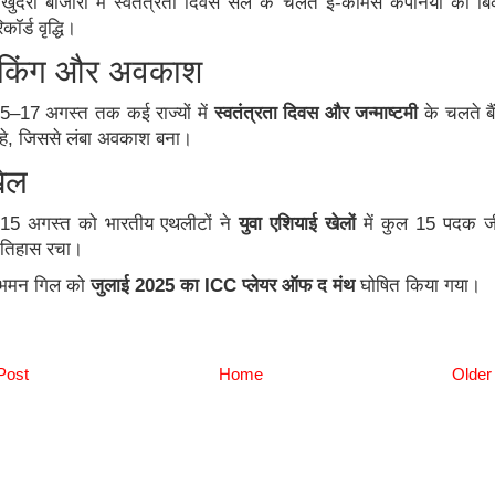
खुदरा
बाजारों
में
स्वतंत्रता
दिवस
सेल
के
चलते
ई
-
कॉमर्स
कंपनियों
की
बि
िकॉर्ड
वृद्धि।
ंकिंग
और
अवकाश
15–17
अगस्त
तक
कई
राज्यों
में
स्वतंत्रता
दिवस
और
जन्माष्टमी
के
चलते
ब
हे
,
जिससे
लंबा
अवकाश
बना।
ेल
15
अगस्त
को
भारतीय
एथलीटों
ने
युवा
एशियाई
खेलों
में
कुल
15
पदक
ज
तिहास
रचा।
ुभमन
गिल
को
जुलाई
2025
का
ICC
प्लेयर
ऑफ
द
मंथ
घोषित
किया
गया।
Post
Home
Older