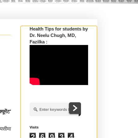
Health Tips for students by
Dr. Neelu Chugh, MD,
Fazilka :
्यूमेंट
'
Visits
यसीमा
2
6
9
3
4