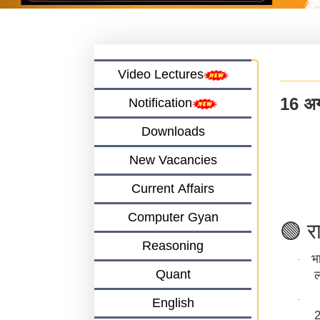
Video Lectures
16 अग
Notification
Downloads
New Vacancies
Current Affairs
Computer Gyan
🟢
रा
Reasoning
भ
·
Quant
ल
·
English