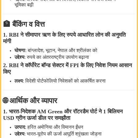
भूमिका
बढ़ी
🏦
बैंकिंग
व
वित्त
1. RBI
ने
सीमापार
ऋण
के
लिए
रुपये
आधारित
लोन
की
अनुमति
मांगी
घोषणा
:
बांग्लादेश
,
भूटान
,
नेपाल
और
श्रीलंका
को
उद्देश्य
:
रुपये
का
अंतरराष्ट्रीय
उपयोग
बढ़ाना
2. RBI
ने
कॉर्पोरेट
बॉन्ड
सेक्टर
में
FPI
के
लिए
निवेश
नियम
आसान
किए
लक्ष्य
:
विदेशी
पोर्टफोलियो
निवेशकों
को
आकर्षित
करना
🌐
आर्थिक
और
व्यापार
1.
भारत
‑
निदेशक
AM Green
और
रॉटरडैम
पोर्ट
ने
1
बिलियन
USD
ग्रीन
ऊर्जा
डील
पर
समझौता
उत्पाद
:
हरित
अमोनिया
और
विमानन
ईंधन
उद्देश्य
:
भारत
‑
यूरोप
की
ऊर्जा
आपूर्ति
श्रृंखला
जोड़ना