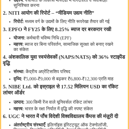
उद्देश्य
:
पंचायतों
के
विकास
मापदंडों
में
पारदर्शिता
व
जवाबदेही
सुनिश्चित
करना
2. NITI
आयोग
की
रिपोर्ट
– “
मीडियम
उद्यम
नीति
”
रिपोर्ट
:
मध्यम
वर्ग
के
उद्यमों
के
लिए
नीति
रूपरेखा
तैयार
की
गई
3. EPFO
ने
FY25
के
लिए
8.25%
ब्याज
दर
बरकरार
रखी
योजना
:
कर्मचारी
भविष्य
निधि
(EPF)
महत्त्व
:
ब्याज
दर
बिना
परिवर्तन
,
सामाजिक
सुरक्षा
को
बनाए
रखने
का
संकेत
4.
अंशकालिक
युवा
स्वयंसेवकों
(NAPS/NATS)
को
36%
स्टाइपेंड
वृद्धि
संस्था
:
केंद्रीय
अप्रेंटिसशिप
परिषद
वृध्दि
: ₹5,000‑₹9,000
से
बढ़कर
₹6,800‑₹12,300
प्रति
माह
5. NIBE Ltd.
को
इस्राइल
से
17.52
मिलियन
USD
का
रॉकेट
लांचर
ऑर्डर
उत्पाद
: 300
किमी
रेंज
वाले
यूनिवर्सल
रॉकेट
लांचर
महत्त्व
:
भारत
के
रक्षा
निर्यात
में
वृद्धि
की
स्पष्ट
संकेत
6. UGC
ने
भारत
में
पाँच
विदेशी
विश्वविद्यालय
कैंपस
की
मंज़ूरी
दी
अंतर्राष्ट्रीय
संस्थाएँ
:
इलिनॉइस
इंस्टिट्यूट
ऑफ
टेक्नोलॉजी
,