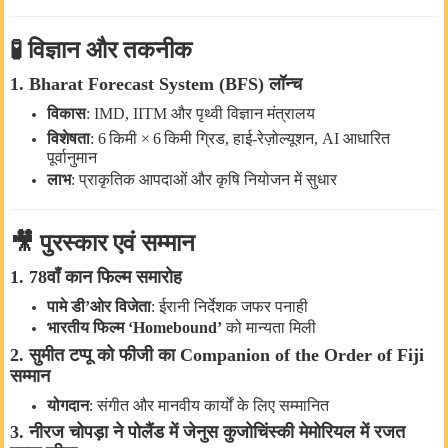
🧪
विज्ञान
और
तकनीक
1. Bharat Forecast System (BFS)
लॉन्च
विकास
: IMD, IITM
और
पृथ्वी
विज्ञान
मंत्रालय
विशेषता
: 6
किमी
×
6
किमी
ग्रिड
,
हाई
‑
रेज़ोल्यूशन
, AI
आधारित
पूर्वानुमान
लाभ
:
प्राकृतिक
आपदाओं
और
कृषि
नियोजन
में
सुधार
🎥
पुरस्कार
एवं
सम्मान
1. 78
वाँ
कान
फिल्म
समारोह
पामे
डी
’
ओर
विजेता
:
ईरानी
निर्देशक
जफर
पनाही
भारतीय
फिल्म
‘Homebound’
को
मान्यता
मिली
2.
सुमीत
टप्पू
को
फीजी
का
Companion of the Order of Fiji
सम्मान
योगदान
:
संगीत
और
मानवीय
कार्यों
के
लिए
सम्मानित
3.
नीरज
चोपड़ा
ने
पोलैंड
में
जेनुस
कुजोचिंस्की
मेमोरियल
में
रजत