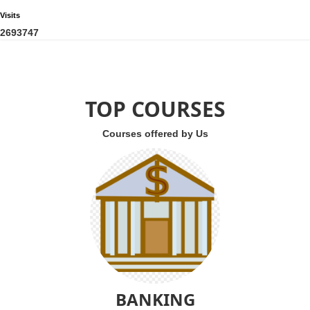
Visits
2
6
9
3
7
4
7
TOP COURSES
Courses offered by Us
BANKING