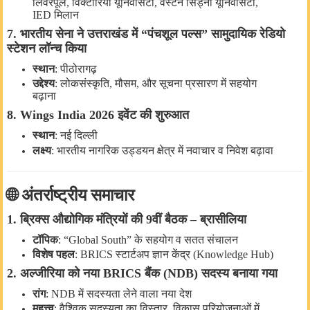
लिवरपूल
,
विक्टोरिया
यूनिवर्सिटी
,
वेस्टर्न
सिड्नी
यूनिवर्सिटी
,
IED
मिलान
7.
भारतीय
सेना
ने
उत्तराखंड
में
“
पंचशूल
पल्स
”
सामुदायिक
रेडियो
स्टेशन
लॉन्च
किया
स्थान
:
पीठोरागढ़
उद्देश्य
:
लोकसंस्कृति
,
मौसम
,
और
सूचना
प्रसारण
में
सहयोग
बढ़ाना
8. Wings India 2026
इवेंट
की
शुरुआत
स्थान
:
नई
दिल्ली
लक्ष्य
:
भारतीय
नागरिक
उड्डयन
क्षेत्र
में
नवाचार
व
निवेश
बढ़ावा
🌐
अंतर्राष्ट्रीय
समाचार
1.
ब्रिक्स
औद्योगिक
मंत्रियों
की
9
वीं
बैठक
–
ब्रासीलिया
टॉपिक
: “Global South”
के
सहयोग
व
सतत
संचालन
विशेष
पहल
: BRICS
स्टार्टअप
ज्ञान
केंद्र
(Knowledge Hub)
2.
अल्जीरिया
को
नया
BRICS
बैंक
(NDB)
सदस्य
बनाया
गया
रांग
: NDB
में
सदस्यता
लेने
वाला
नया
देश
महत्त्व
:
वैश्विक
सदस्यता
का
विस्तार
,
विकास
परियोजनाओं
में