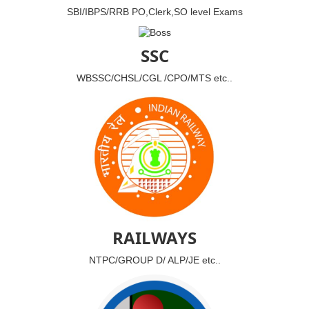
SBI/IBPS/RRB PO,Clerk,SO level Exams
SSC
WBSSC/CHSL/CGL /CPO/MTS etc..
RAILWAYS
NTPC/GROUP D/ ALP/JE etc..