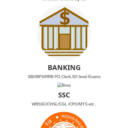
BANKING
SBI/IBPS/RRB PO,Clerk,SO level Exams
SSC
WBSSC/CHSL/CGL /CPO/MTS etc..