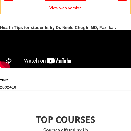
View web version
Health Tips for students by Dr. Neelu Chugh, MD, Fazilka :
Visits
2
6
9
2
4
1
0
TOP COURSES
Courses offered by Us