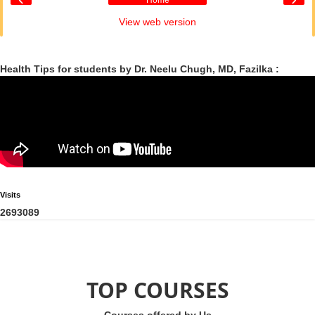
Home
View web version
Health Tips for students by Dr. Neelu Chugh, MD, Fazilka :
Visits
2
6
9
3
0
8
9
TOP COURSES