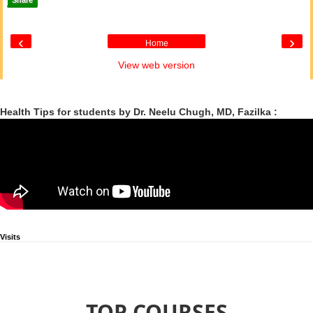
Share
‹
›
Home
View web version
Health Tips for students by Dr. Neelu Chugh, MD, Fazilka :
Visits
TOP COURSES