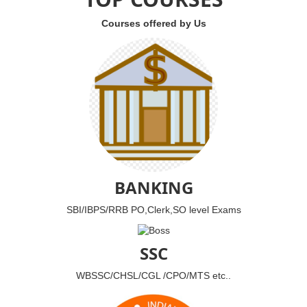
Courses offered by Us
BANKING
SBI/IBPS/RRB PO,Clerk,SO level Exams
SSC
WBSSC/CHSL/CGL /CPO/MTS etc..