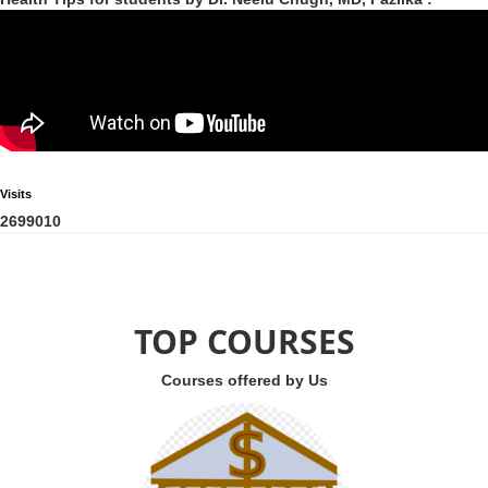
Visits
2
6
9
9
0
1
0
TOP COURSES
Courses offered by Us