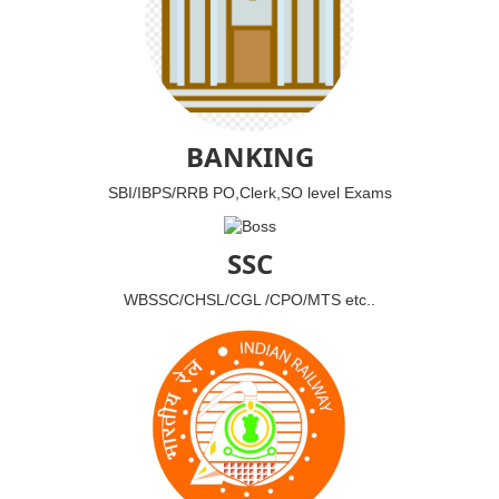
BANKING
SBI/IBPS/RRB PO,Clerk,SO level Exams
SSC
WBSSC/CHSL/CGL /CPO/MTS etc..