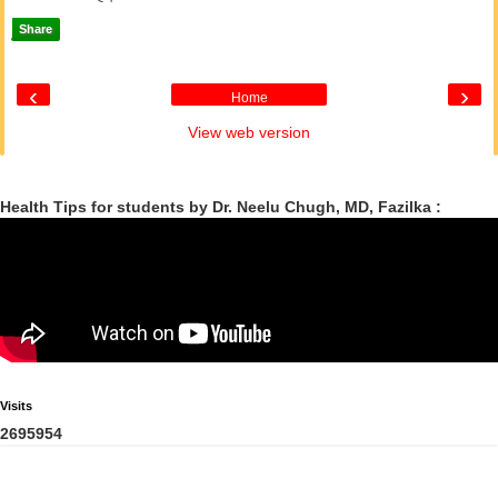
Share
‹
›
Home
View web version
Health Tips for students by Dr. Neelu Chugh, MD, Fazilka :
Visits
2
6
9
5
9
5
4