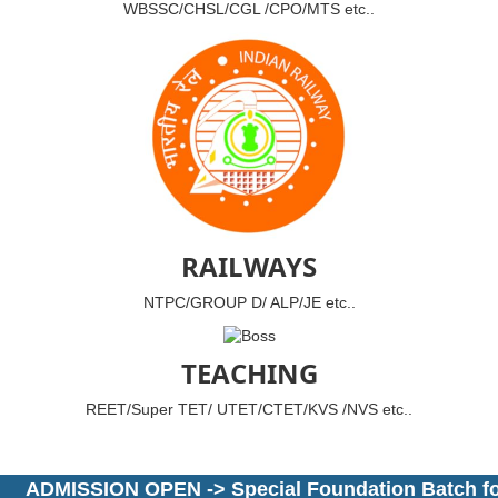
WBSSC/CHSL/CGL /CPO/MTS etc..
RAILWAYS
NTPC/GROUP D/ ALP/JE etc..
TEACHING
REET/Super TET/ UTET/CTET/KVS /NVS etc..
ADMISSION OPEN -> Special Foundation Batch for A