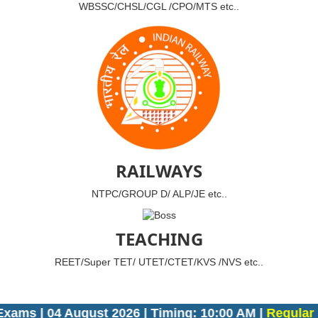
WBSSC/CHSL/CGL /CPO/MTS etc..
RAILWAYS
NTPC/GROUP D/ ALP/JE etc..
TEACHING
REET/Super TET/ UTET/CTET/KVS /NVS etc..
ms | 04 August 2026 | Timing: 10:00 AM |
Regular L