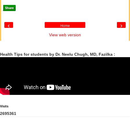
Share
‹
›
Home
View web version
Health Tips for students by Dr. Neelu Chugh, MD, Fazilka :
Visits
2
6
9
5
3
6
1