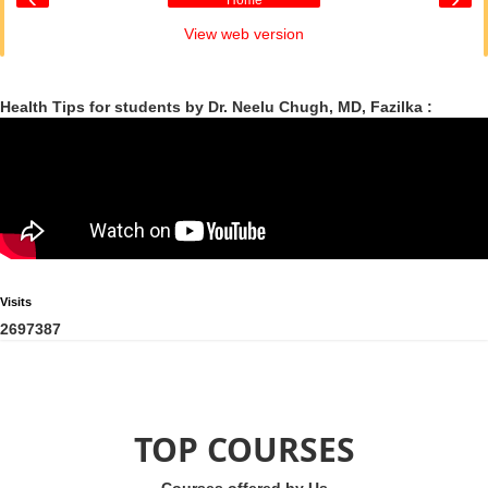
Home
View web version
Health Tips for students by Dr. Neelu Chugh, MD, Fazilka :
Visits
2
6
9
7
3
8
7
TOP COURSES