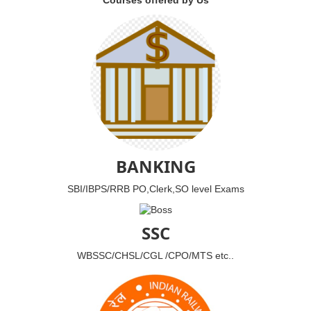
Courses offered by Us
BANKING
SBI/IBPS/RRB PO,Clerk,SO level Exams
SSC
WBSSC/CHSL/CGL /CPO/MTS etc..