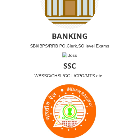
BANKING
SBI/IBPS/RRB PO,Clerk,SO level Exams
SSC
WBSSC/CHSL/CGL /CPO/MTS etc..