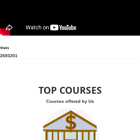
Visits
2
6
9
3
2
0
1
TOP COURSES
Courses offered by Us