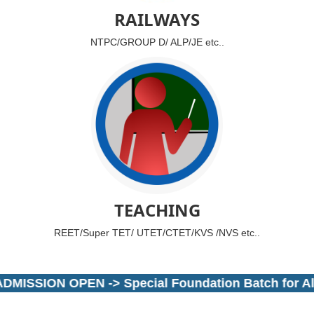
RAILWAYS
NTPC/GROUP D/ ALP/JE etc..
TEACHING
REET/Super TET/ UTET/CTET/KVS /NVS etc..
MISSION OPEN -> Special Foundation Batch for All B