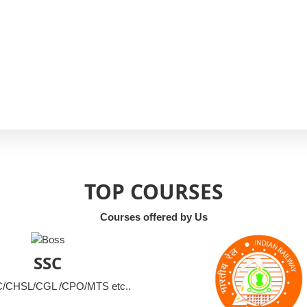
TOP COURSES
Courses offered by Us
SSC
CHSL/CGL /CPO/MTS etc..