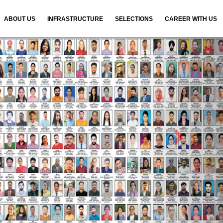
ABOUT US
INFRASTRUCTURE
SELECTIONS
CAREER WITH US
N
e
x
t