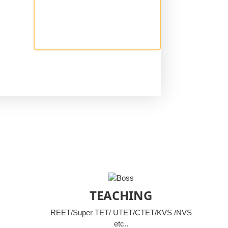
TEACHING
REET/Super TET/ UTET/CTET/KVS /NVS
etc..