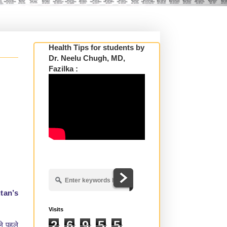
Health Tips for students by
Dr. Neelu Chugh, MD,
Fazilka :
tan’s
Visits
2
6
9
5
5
ले पहले