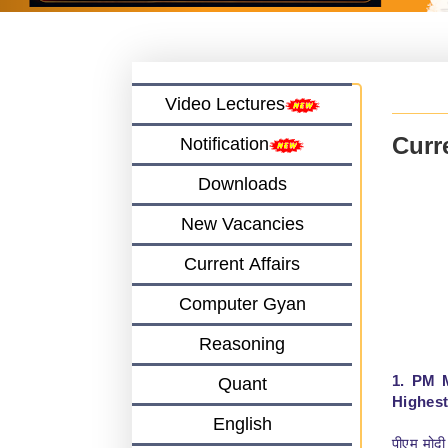
Video Lectures
Curre
Notification
Downloads
New Vacancies
Current Affairs
Computer Gyan
Reasoning
1. PM 
Quant
Highest
English
पीएम मोदी