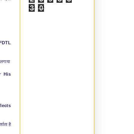
3
0
 FDTL
 लगाया
r His
lects
शाता है