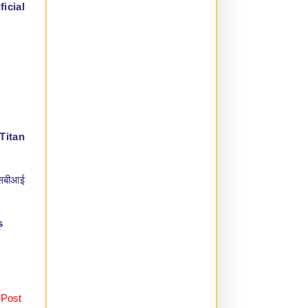
icial
Titan
एसबीआई
s
 Post