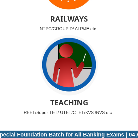
RAILWAYS
NTPC/GROUP D/ ALP/JE etc..
TEACHING
REET/Super TET/ UTET/CTET/KVS /NVS etc..
al Foundation Batch for All Banking Exams | 04 Aug