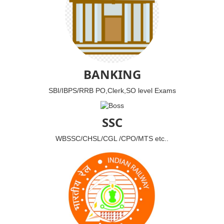
BANKING
SBI/IBPS/RRB PO,Clerk,SO level Exams
SSC
WBSSC/CHSL/CGL /CPO/MTS etc..