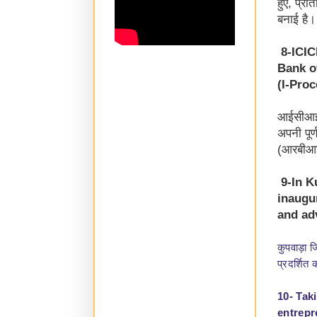
हुए, प्र
बनाई है।
8-ICIC
Bank of
(I-Proc
आईसीआईसी
अपनी पूर्
(आरबीआई)
9-In K
inaugu
and ad
कुपवाड़ा ज
प्रदर्शित 
10- Tak
entrepr