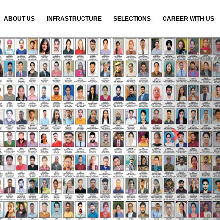
ABOUT US
INFRASTRUCTURE
SELECTIONS
CAREER WITH US
N
e
x
t