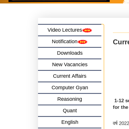
Video Lectures
Curre
Notification
Downloads
New Vacancies
Current Affairs
Computer Gyan
Reasoning
1-12 s
for the
Quant
English
वर्ष 202