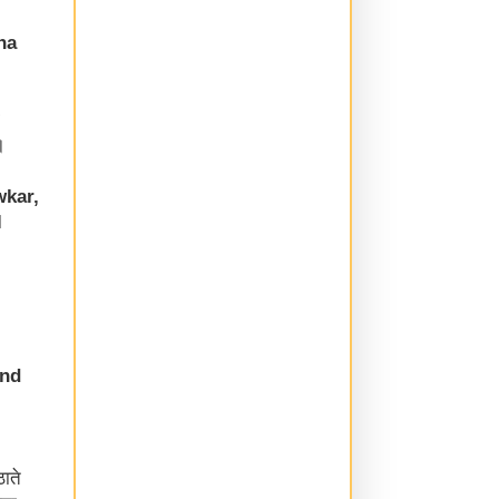
na
।
wkar,
l
and
ाते