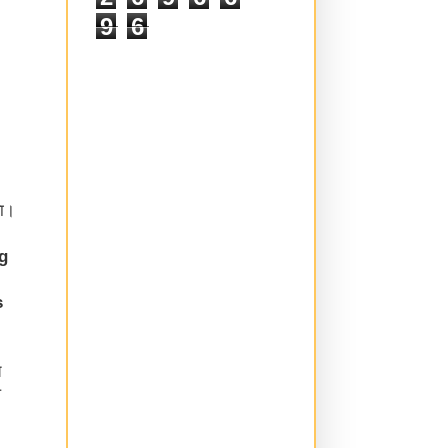
9
6
या।
g
s
च
ल