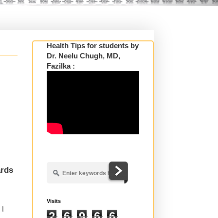
Health Tips for students by
Dr. Neelu Chugh, MD,
Fazilka :
ards
Visits
ा।
2
6
9
6
6