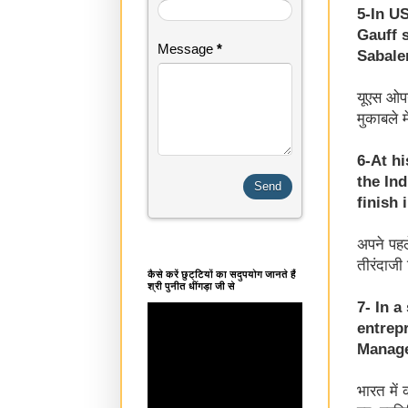
5-In U
Gauff 
Message
*
Sabalen
यूएस ओपन
मुकाबले 
6-At h
the In
finish
अपने पहल
तीरंदाजी
कैसे करें छुट्टियों का सदुपयोग जानते हैं
श्री पुनीत धींगड़ा जी से
7- In a
entrepr
Manage
भारत में