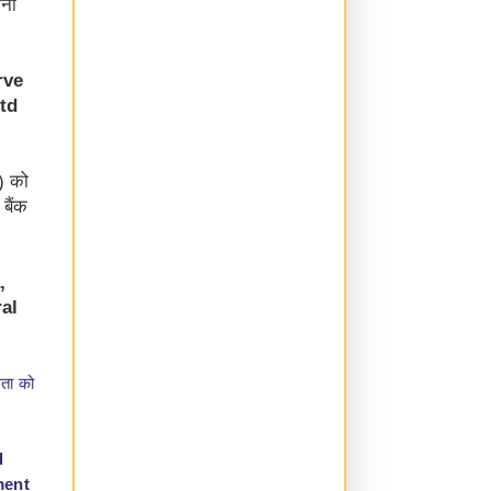
जना
rve
Ltd
) को
 बैंक
,
al
मता को
d
ment