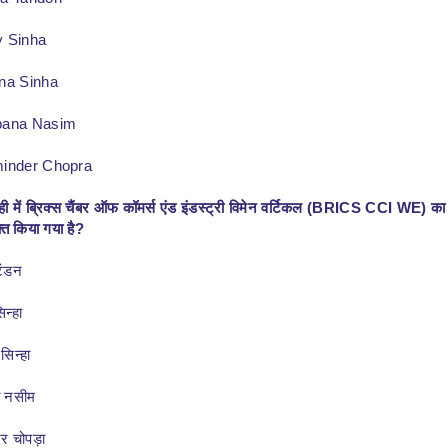
ra Tandon
y Sinha
ina Sinha
bana Nasim
minder Chopra
ी में ब्रिक्स चैंबर ऑफ कॉमर्स एंड इंडस्ट्री विमेन वर्टिकल (BRICS CCI WE) का 
्त किया गया है?
टंडन
िन्हा
सिन्हा
ा नसीम
दर चोपड़ा