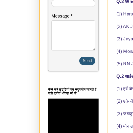
Q.2 Who
(1) Hars
Message
*
(2) AK J
(3) Jaya
(4) Mon
(5) RN 
Q.2 आईडीब
(1) हर्ष ज
कैसे करें छुट्टियों का सदुपयोग जानते हैं
श्री पुनीत धींगड़ा जी से
(2) एके ज
(3) जयकु
(4) मोना