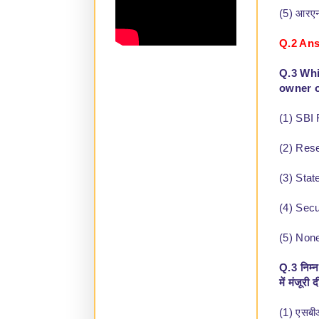
(5) आरए
Q.2 Ans
Q.3 Whi
owner 
(1) SBI
(2) Rese
(3) Stat
(4) Secu
(5) Non
Q.3 निम्
में मंजूरी द
(1) एसबीआ