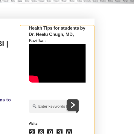
Health Tips for students by
Dr. Neelu Chugh, MD,
Fazilka :
I |
ns to
Visits