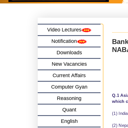
Video Lectures
Bank
Notification
NABA
Downloads
New Vacancies
Current Affairs
Computer Gyan
Q.1 Asi
Reasoning
which 
Quant
(1) India
English
(2) Nepa