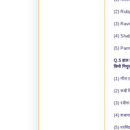
(1) Nee
(2) Rub
(3) Rav
(4) Sha
(5) Par
Q.5 हाल ह
किसे नियुक
(1) नीरा 
(2) रूबी स
(3) रवीना 
(4) शबान
(5) परमिं