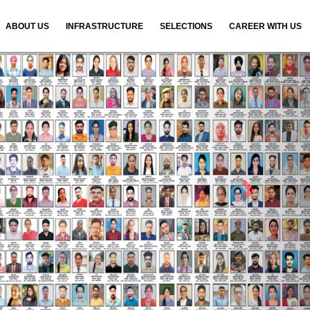
ABOUT US
INFRASTRUCTURE
SELECTIONS
CAREER WITH US
N
e
x
t