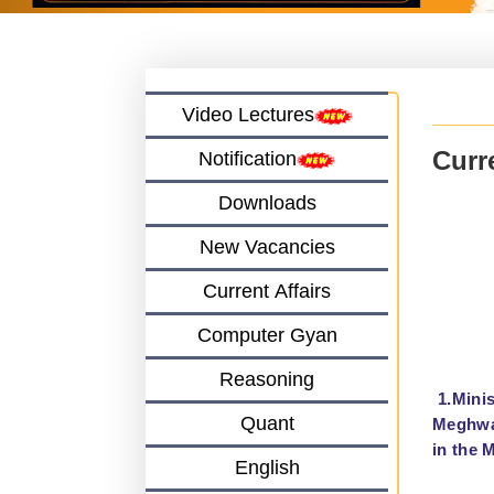
Video Lectures
Curre
Notification
Downloads
New Vacancies
Current Affairs
Computer Gyan
Reasoning
1.Minis
Quant
Meghwal
in the M
English