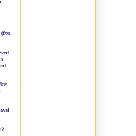
r
 इंडिया
eved
in
ent
यधिक
न
ravel
ा है।