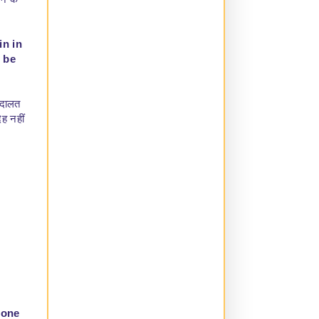
ने के
in in
 be
 अदालत
ह नहीं
tone