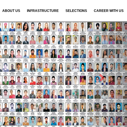
ABOUT US
INFRASTRUCTURE
SELECTIONS
CAREER WITH US
N
e
x
t