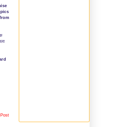
nise
mpics
 from
िक
सला
ard
 Post