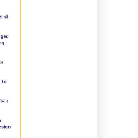
रू की
rged
ing
रब
 to
भियान
y
esign