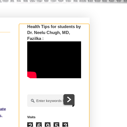
Health Tips for students by
Dr. Neelu Chugh, MD,
Fazilka :
ate
s.
Visits