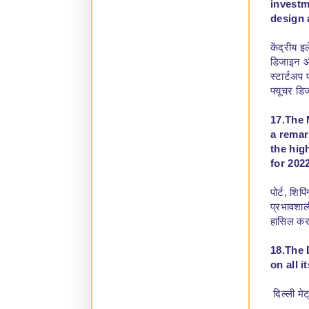
investm
design 
केंद्रीय इ
डिजाइन और
स्टार्टअप 
फ्यूचर डि
17.The 
a remar
the hig
for 202
पोर्ट, शि
प्रभावशाल
हासिल करत
18.The 
on all it
दिल्ली मे