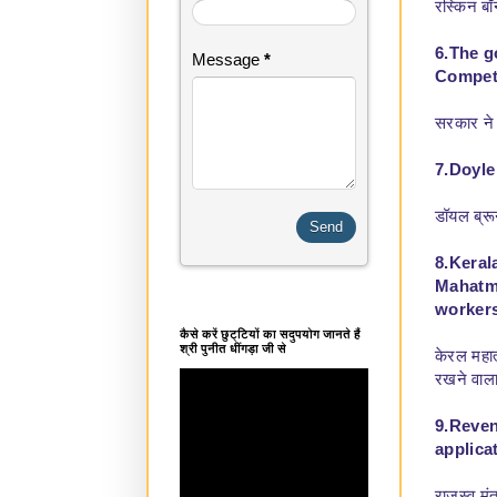
रस्किन बॉ
6.The g
Message
*
Competi
सरकार ने 
7.Doyle
डॉयल ब्रू
8.Kerala
Mahatm
workers
कैसे करें छुट्टियों का सदुपयोग जानते हैं
श्री पुनीत धींगड़ा जी से
केरल महात
रखने वाला
9.Reven
applica