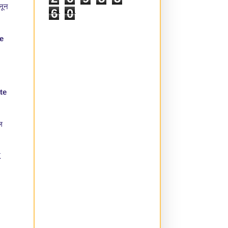
2
6
9
5
3
नून
6
0
e
te
ल
K