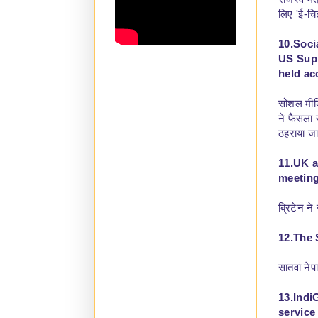
राजस्व मं
लिए 'ई-चि
10.Soci
US Supr
held ac
सोशल मीडिय
ने फैसला 
ठहराया ज
11.UK a
meeting
ब्रिटेन न
12.The 
सातवां नेप
13.IndiG
service