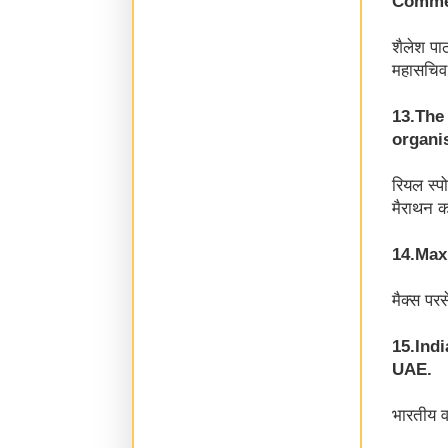
शैलेश पा
महासचिव 
13.The 
organi
रियल स्पो
मैराथन 
14.Max 
मैक्स पर
15.Indi
UAE.
भारतीय वा