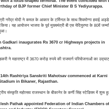
 with a lotus-shaped terminal. The event coincided with 
irthday of BJP former Chief Minister B S Yediyurappa.
ंत्री नरेंद्र मोदी ने कमल के आकार के टर्मिनल के साथ शिवमोग्गा हवाई अड्ड
िया। यह आयोजन भाजपा के पूर्व मुख्यमंत्री बी एस येदियुरप्पा के 80वें जन्म
 हुआ।
in Gadkari inaugurates Rs 3670 cr Highways projects in
shtra.
करी ने महाराष्ट्र में 3670 करोड़ रुपये की राजमार्ग परियोजनाओं का उद्घा
 14th Rashtriya Sanskriti Mahotsav commenced at Karni
Stadium in Bikaner, Rajasthan.
्ट्रीय संस्कृति महोत्सव राजस्थान के बीकानेर के कर्णी सिंह स्टेडियम में शुरू 
ilesh Pathak appointed Federation of Indian Chambers o
ce and Industry (FICCI) Secretary General.