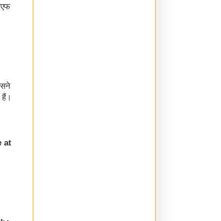
ओएफ
,
उसने
हैं।
 at