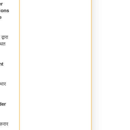
er
ions
e
्वारा
थित
nt
दभार
der
 करार