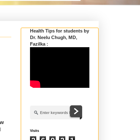
Health Tips for students by
Dr. Neelu Chugh, MD,
Fazilka :
l
ow
d
Visits