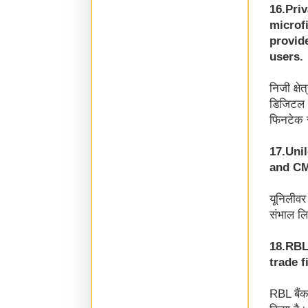
16.Priv
microf
provid
users.
निजी क्ष
डिजिटल भ
फिनटेक स
17.Uni
and CM
यूनिलीवर
संभाल लि
18.RBL
trade 
RBL बैंक