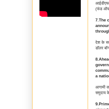
आईडीएफस
(फंड ऑफ 
7.The 
announc
through
देश के स
डॉलर बॉन
8.Ahea
govern
communi
a natio
आगामी कर
समुदाय क
9.Prim