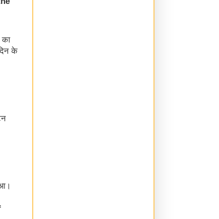
the
े का
दिन के
टन
हुआ।
f