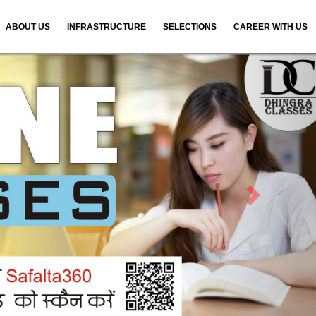
ABOUT US
INFRASTRUCTURE
SELECTIONS
CAREER WITH US
N
e
x
t