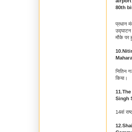
airport
80th b
प्रधान म
उद्घाटन क
मौके पर
10.Nit
Mahara
नितिन गड
किया।
11.The
Singh 
14वां राष
12.Sha
Commer