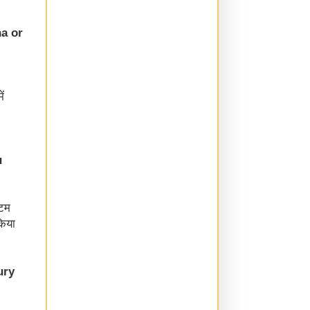
na or
ं
u
्टम
किया
ury