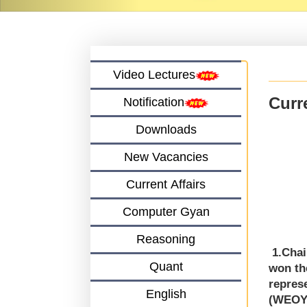
Video Lectures
Curre
Notification
Downloads
New Vacancies
Current Affairs
Computer Gyan
Reasoning
1.Chai
Quant
won th
repres
English
(WEOY)