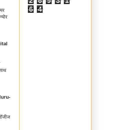
2
6
9
3
1
6
4
ईयर
न्योर
ital
ग
 साथ
luru-
ोलॉजीज