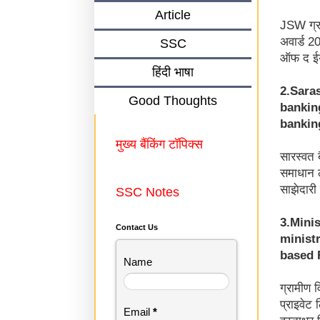
Article
JSW ग्रु
अवार्ड 20
SSC
ऑफ द ईयर
हिंदी भाषा
2.Sara
Good Thoughts
bankin
banking
मुख्य बैंकिंग टॉपिक्स
सारस्वत 
समाधान ल
साझेदारी
SSC Notes
3.Mini
Contact Us
minist
based 
Name
ग्रामीण 
प्राइवेट 
Email
*
हस्ताक्षर