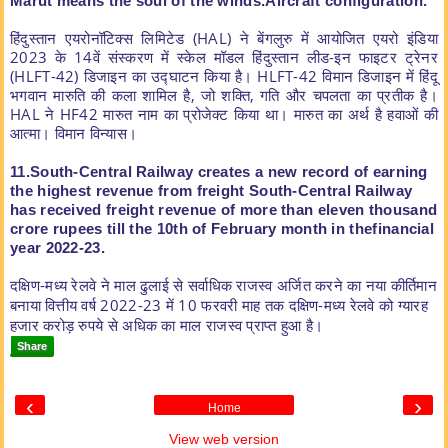
Marut means the soul of the winds.
Aircraft configuration.
हिंदुस्तान एयरोनॉटिक्स लिमिटेड (HAL) ने बेंगलुरु में आयोजित एयरो इंडिया
2023 के 14वें संस्करण में स्केल मॉडल हिंदुस्तान लीड-इन फाइटर ट्रेनर
(HLFT-42) डिजाइन का उद्घाटन किया है। HLFT-42 विमान डिजाइन में हिंदू
भगवान मारुति की कला शामिल है, जो शक्ति, गति और चपलता का प्रतीक है।
HAL ने HF42 मारुत नाम का प्रोजेक्ट किया था। मारुत का अर्थ है हवाओं की
आत्मा। विमान विन्यास।
11.South-Central Railway creates a new record of earning
the highest
revenue from freight South-Central Railway
has received freight revenue of
more than eleven thousand
crore rupees till the 10th of February month in the
financial
year 2022-23.
दक्षिण-मध्य रेलवे ने माल ढुलाई से सर्वाधिक राजस्व अर्जित करने का नया कीर्तिमान
बनाया वित्तीय वर्ष 2022-23 में 10 फरवरी माह तक दक्षिण-मध्य रेलवे को ग्यारह
हजार करोड़ रुपये से अधिक का माल राजस्व प्राप्त हुआ है।
Share
‹
›
Home
View web version