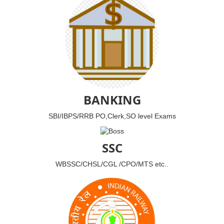
BANKING
SBI/IBPS/RRB PO,Clerk,SO level Exams
SSC
WBSSC/CHSL/CGL /CPO/MTS etc..