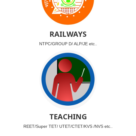
RAILWAYS
NTPC/GROUP D/ ALP/JE etc..
TEACHING
REET/Super TET/ UTET/CTET/KVS /NVS etc..