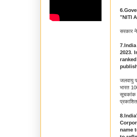
6.Gove
"NITI 
सरकार ने
7.Indi
2023. I
ranked
publis
जलवायु प
भारत 10व
सूचकांक 
प्रकाशि
8.Indi
Corpor
name t
to refl