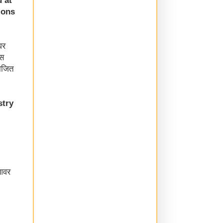
ions
घर
ंस
योजित
stry
 आवर