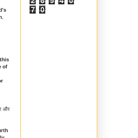
2
6
9
4
0
7
0
d's
h.
this
 of
or
ता और
rth
ly