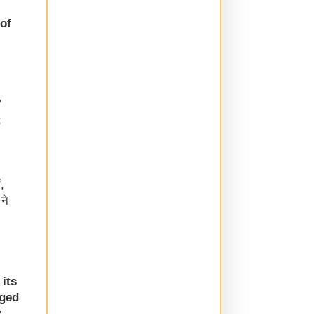
of
"
t
,
ने
its
nged
,