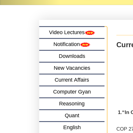
Video Lectures
Curre
Notification
Downloads
New Vacancies
Current Affairs
Computer Gyan
Reasoning
1.“In 
Quant
English
COP 27 म