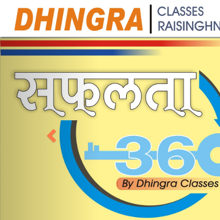
P
r
e
v
i
o
u
s