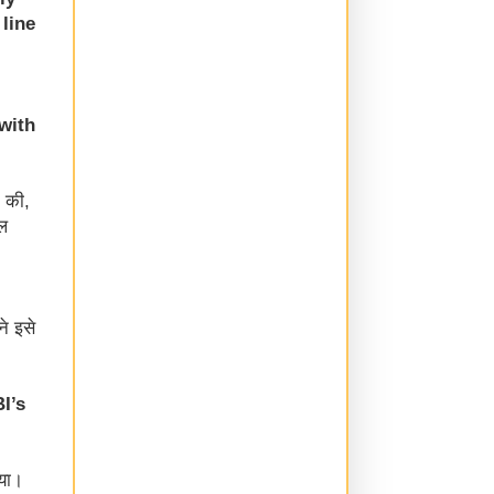
line
 with
 की,
शल
े इसे
I’s
िया।