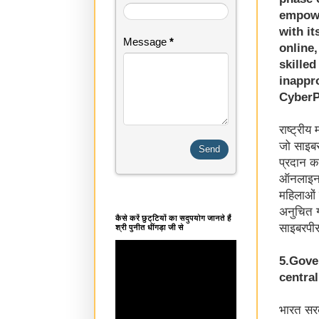
empowe
with i
Message
*
online,
skille
inappr
CyberP
राष्ट्र
जो साइबर
प्रदान 
ऑनलाइन स
महिलाओं
अनुचित ग
कैसे करें छुट्टियों का सदुपयोग जानते हैं
साइबरपीस
श्री पुनीत धींगड़ा जी से
5.Gove
central
भारत सरक