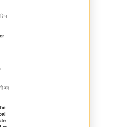
नशिप
er
n
नी बन
the
bal
ate
 at