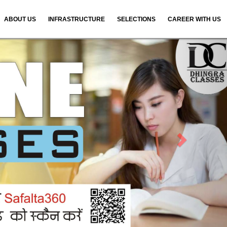
ABOUT US
INFRASTRUCTURE
SELECTIONS
CAREER WITH US
N
e
x
t