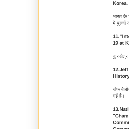
Korea.
भारत के 
में पुरुष
11.“In
19 at 
कुरुक्षेत
12.Jef
History
जेफ बेजो
गई है।
13.Nat
"Champ
Commun
Commun