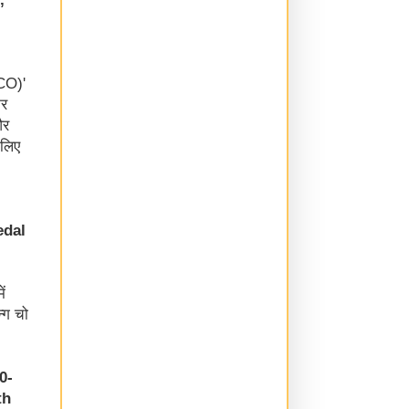
OCO)'
कर
और
 लिए
edal
ं
्ग चो
0-
th