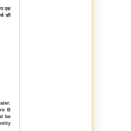
रुप एक
र्च की
ater.
ure B
ld be
ntity