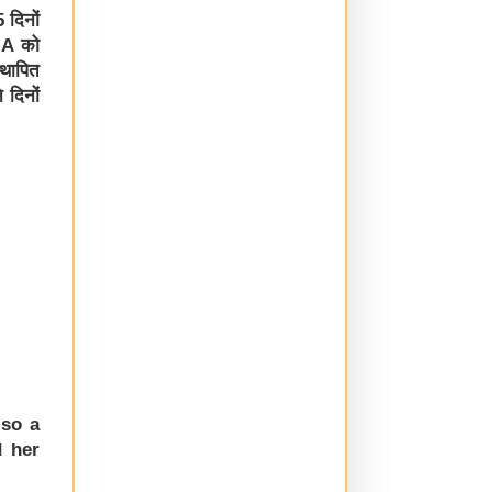
 दिनों
, A को
्थापित
 दिनों
 so a
d her