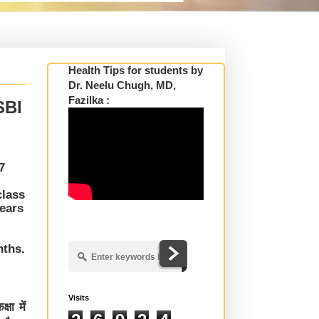
Health Tips for students by
Dr. Neelu Chugh, MD,
Fazilka :
SBI
7
class
ears
ths.
Visits
षा में