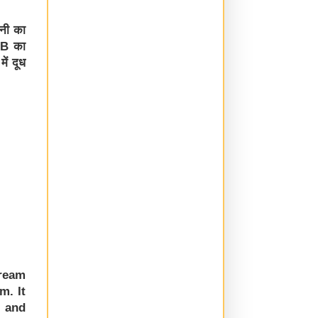
ानी का
 B का
ें दूध
tream
m. It
B and