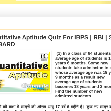
titative Aptitude Quiz For IBPS | RBI | 
ABARD
(1) In a class of 84 students
average age of students is 1
years 6 months. Some new
students take admission in 
whose average age was 19 y
9 months as a result new
average age of students
becomes 18 years and 3 mon
Find the number of new
admitted students
ों की कक्षा में छात्रों की औसत आयु 17 वर्ष 6 महीने है। कुछ नए छात्र कक्