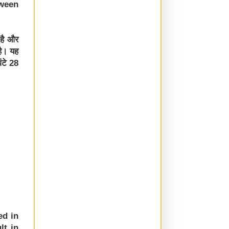
tween
 है और
है। यह
ंटे 28
ed in
lt in