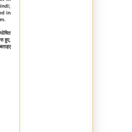
indi;
ed in
am.
म घोषित
स हुए,
. बताइए