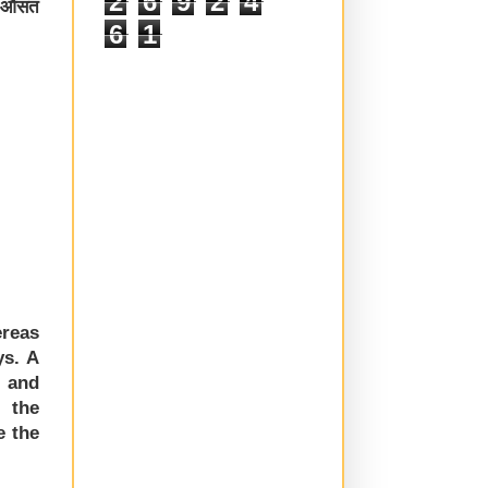
2
6
9
2
4
की औसत
6
1
ereas
ys. A
A and
 the
e the