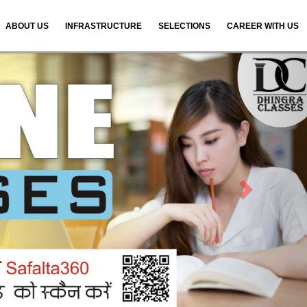
ABOUT US
INFRASTRUCTURE
SELECTIONS
CAREER WITH US
N
e
x
t