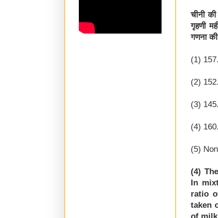
चीनी की 
गृहणी मह
गणना की
(1) 157
(2) 152
(3) 145
(4) 160
(5) None
(4) Th
In mix
ratio 
taken 
of mil