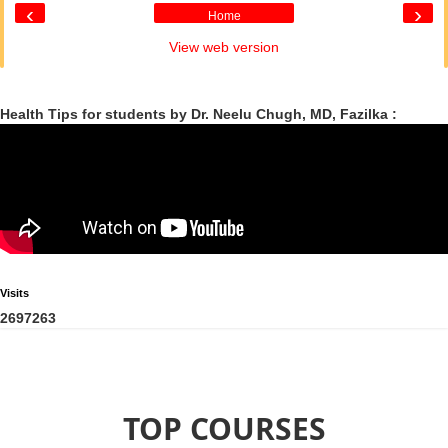
‹
›
Home
View web version
Health Tips for students by Dr. Neelu Chugh, MD, Fazilka :
Visits
2
6
9
7
2
6
3
TOP COURSES