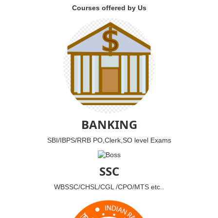
Courses offered by Us
BANKING
SBI/IBPS/RRB PO,Clerk,SO level Exams
SSC
WBSSC/CHSL/CGL /CPO/MTS etc..