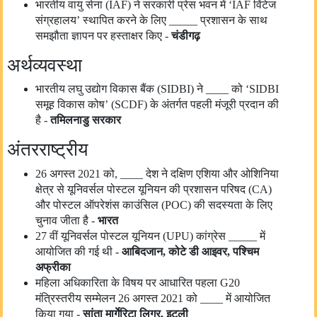
भारतीय वायु सेना (IAF) ने सरकारी प्रेस भवन में ‘IAF विंटेज
संग्रहालय’ स्थापित करने के लिए _____ प्रशासन के साथ
समझौता ज्ञापन पर हस्ताक्षर किए -
चंडीगढ़
अर्थव्यवस्था
भारतीय लघु उद्योग विकास बैंक (SIDBI) ने ____ को ‘SIDBI
समूह विकास कोष’ (SCDF) के अंतर्गत पहली मंजूरी प्रदान की
है -
तमिलनाडु सरकार
अंतरराष्ट्रीय
26 अगस्त 2021 को, ____ देश ने दक्षिण एशिया और ओशिनिया
क्षेत्र से यूनिवर्सल पोस्टल यूनियन की प्रशासन परिषद (CA)
और पोस्टल ऑपरेशंस काउंसिल (POC) की सदस्यता के लिए
चुनाव जीता है -
भारत
27 वीं यूनिवर्सल पोस्टल यूनियन (UPU) कांग्रेस _____ में
आयोजित की गई थी -
आबिदजान
,
कोटे डी आइवर
,
पश्चिम
अफ्रीका
महिला अधिकारिता के विषय पर आधारित पहला G20
मंत्रिस्तरीय सम्मेलन 26 अगस्त 2021 को ____ में आयोजित
किया गया -
सांता मार्गेरिटा लिगुर
,
इटली