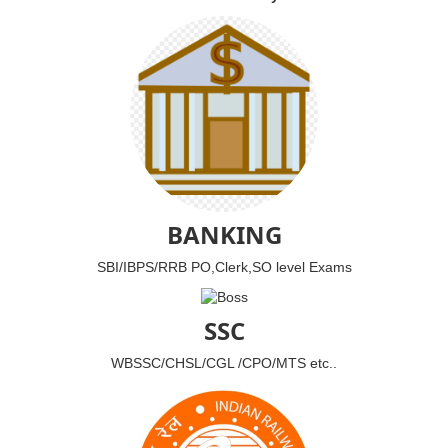
BANKING
SBI/IBPS/RRB PO,Clerk,SO level Exams
SSC
WBSSC/CHSL/CGL /CPO/MTS etc..