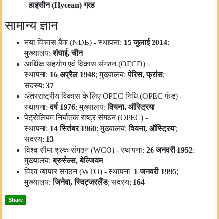
-
हाइसीन (
Hycean
) ग्रह
सामान्य ज्ञान
नया विकास बैंक (NDB) - स्थापना:
15
जुलाई
2014
;
मुख्यालय:
शंघाई
,
चीन
आर्थिक सहयोग एवं विकास संगठन (OECD) -
स्थापना:
16
अप्रैल
1948
; मुख्यालय:
पेरिस
,
फ्रांस
;
सदस्य:
37
अंतरराष्ट्रीय विकास के लिए OPEC निधि (OPEC फंड) -
स्थापना:
वर्ष
1976
; मुख्यालय:
वियना
,
ऑस्ट्रिया
पेट्रोलियम निर्यातक राष्ट्र संगठन (OPEC) -
स्थापना:
14
सितंबर
1960
; मुख्यालय:
वियना
,
ऑस्ट्रिया
;
सदस्य:
13
विश्व सीमा शुल्क संगठन (WCO) - स्थापना:
26
जनवरी
1952
;
मुख्यालय:
ब्रुसेल्स
,
बेल्जियम
विश्व व्यापार संगठन (WTO) - स्थापना:
1
जनवरी
1995
;
मुख्यालय:
जिनेवा
,
स्विट्जरलैंड
; सदस्य:
164
Share