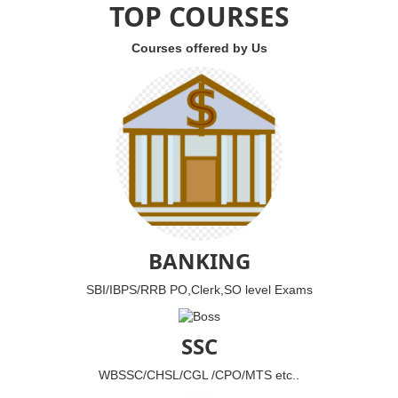
TOP COURSES
Courses offered by Us
BANKING
SBI/IBPS/RRB PO,Clerk,SO level Exams
SSC
WBSSC/CHSL/CGL /CPO/MTS etc..