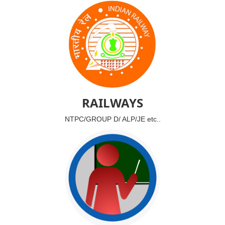
RAILWAYS
NTPC/GROUP D/ ALP/JE etc..