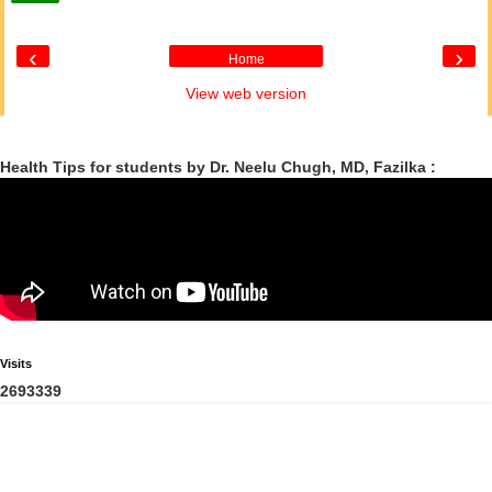
‹
›
Home
View web version
Health Tips for students by Dr. Neelu Chugh, MD, Fazilka :
Visits
2
6
9
3
3
3
9