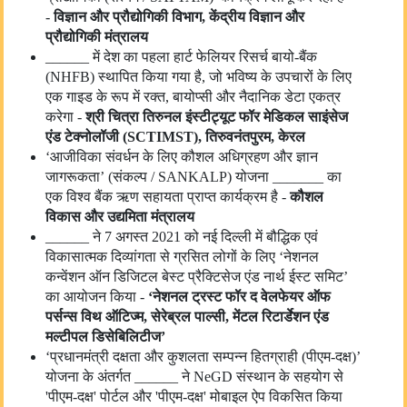
-
विज्ञान और प्रौद्योगिकी विभाग
,
केंद्रीय विज्ञान और
प्रौद्योगिकी मंत्रालय
______ में देश का पहला हार्ट फेलियर रिसर्च बायो-बैंक
(NHFB) स्थापित किया गया है, जो भविष्य के उपचारों के लिए
एक गाइड के रूप में रक्त, बायोप्सी और नैदानिक ​​डेटा एकत्र
करेगा -
श्री चित्रा तिरुनल इंस्टीट्यूट फॉर मेडिकल साइंसेज
एंड टेक्नोलॉजी (
SCTIMST
), तिरुवनंतपुरम
,
केरल
‘आजीविका संवर्धन के लिए कौशल अधिग्रहण और ज्ञान
जागरूकता’ (संकल्प / SANKALP) योजना _______ का
एक विश्व बैंक ऋण सहायता प्राप्त कार्यक्रम है -
कौशल
विकास और उद्यमिता मंत्रालय
______ ने 7 अगस्त 2021 को नई दिल्ली में बौद्धिक एवं
विकासात्मक दिव्यांगता से ग्रसित लोगों के लिए ‘नेशनल
कन्वेंशन ऑन डिजिटल बेस्ट प्रैक्टिसेज एंड नार्थ ईस्ट समिट’
का आयोजन किया -
‘नेशनल ट्रस्ट फॉर द वेलफेयर ऑफ
पर्सन्स विथ ऑटिज्म
,
सेरेब्रल पाल्सी
,
मेंटल रिटार्डेशन एंड
मल्टीपल डिसेबिलिटीज’
‘प्रधानमंत्री दक्षता और कुशलता सम्पन्न हितग्राही (पीएम-दक्ष)’
योजना के अंतर्गत ______ ने NeGD संस्थान के सहयोग से
'पीएम-दक्ष' पोर्टल और 'पीएम-दक्ष' मोबाइल ऐप विकसित किया