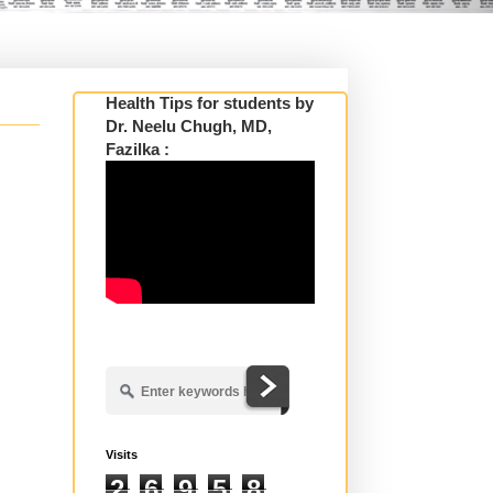
Health Tips for students by
Dr. Neelu Chugh, MD,
Fazilka :
Visits
2
6
9
5
8