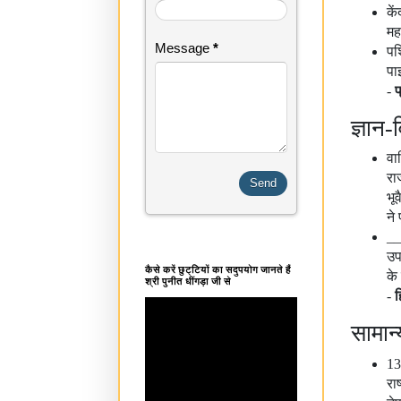
के
मह
Message
*
पश
पा
-
प
ज्ञान-व
वा
रा
भू
ने
__
उप
कैसे करें छुट्टियों का सदुपयोग जानते हैं
के
श्री पुनीत धींगड़ा जी से
-
ह
सामान्
13
रा