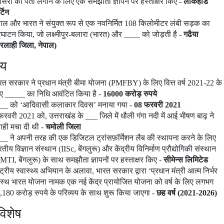
सरों का पता लगाने के लिए एक समझौता ज्ञापन पर हस्ताक्षर किए -
लॉकहीड
्टिन
पाल और भारत ने संयुक्त रूप से एक नवनिर्मित 108 किलोमीटर लंबी सड़क का
्घाटन किया, जो लक्ष्मीपुर-बलारा (भारत) और ____ को जोड़ती है -
गढैया
रलाही जि
ला,
नेपाल)
ीय
रत सरकार ने प्रधान मंत्री बीमा योजना (PMFBY) के लिए वित्त वर्ष 2021-22 के
ए _____ का निधि आवंटित किया है -
16000
करोड़ रुपये
__ को ‘आदिवासी कलाकार दिवस’ मनाया गया -
08
फरवरी
2021
फरवरी 2021 को, उत्तराखंड के ___ जिले में धौली गंगा नदी में आई भीषण बाढ़ ने
ाही मचा दी थी -
चमोली जि
ला
__ ने अपनी तरह की एक डिजिटल ट्रांसफ़ॉर्मेशन लैब की स्थापना करने के लिए
रतीय विज्ञान संस्थान (IISc, बेंगलुरू) और केंद्रीय विनिर्माण प्रौद्योगिकी संस्थान
MTI, बेंगलुरू) के साथ समझौता ज्ञापनों पर हस्ताक्षर किए -
सीमे
न्स
लिमिटेड
ष्ट्रीय स्वास्थ्य अभियान के अलावा, भारत सरकार द्वारा ‘प्रधान मंत्री आत्म निर्भर
वस्थ भारत योजना नामक एक नई केंद्र प्रायोजित योजना को वर्ष के लिए लगभग
,180 करोड़ रुपये के परिव्यय के साथ शुरू किया जाएगा -
छह वर्ष
(
2021-2026)
विशेष