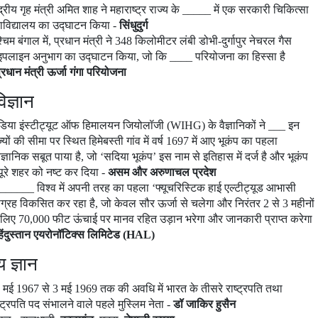
ंद्रीय गृह मंत्री अमित शाह ने महाराष्ट्र राज्य के _____ में एक सरकारी चिकित्सा
ाविद्यालय का उद्घाटन किया -
सिंधुदुर्ग
्चिम बंगाल में, प्रधान मंत्री ने 348 किलोमीटर लंबी डोभी-दुर्गापुर नेचरल गैस
इपलाइन अनुभाग का उद्घाटन किया, जो कि ____ परियोजना का हिस्सा है
्रधान मंत्री
ऊर्जा
गंगा परियोजना
िज्ञान
डिया इंस्टीट्यूट ऑफ हिमालयन जियोलॉजी (WIHG) के वैज्ञानिकों ने ___ इन
ज्यों की सीमा पर स्थित हिमेबस्ती गांव में वर्ष 1697 में आए भूकंप का पहला
वैज्ञानिक सबूत पाया है, जो ‘सदिया भूकंप’ इस नाम से इतिहास में दर्ज है और भूकंप
 पूरे शहर को नष्ट कर दिया -
असम और अरुणाचल प्रदेश
______ विश्व में अपनी तरह का पहला ‘फ्यूचरिस्टिक हाई एल्टीट्यूड आभासी
ग्रह विकसित कर रहा है, जो केवल सौर ऊर्जा से चलेगा और निरंतर 2 से 3 महीनों
 लिए 70,000 फीट ऊंचाई पर मानव रहित उड़ान भरेगा और जानकारी प्राप्त करेगा
िंदुस्तान एयरोनॉटिक्स लिमिटेड (
HAL)
य ज्ञान
 मई 1967 से 3 मई 1969 तक की अवधि में भारत के तीसरे राष्ट्रपति तथा
ष्ट्रपति पद संभालने वाले पहले मुस्लिम नेता -
डॉ जाकिर हुसैन