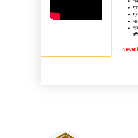
ने
प्
प्
भा
रा
और
Newer 