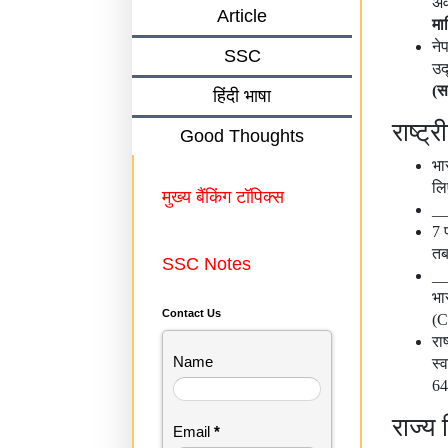
अव
Article
मार
ने
SSC
उद
(स
हिंदी भाषा
राष्ट्र
Good Thoughts
भा
लि
मुख्य बैंकिंग टॉपिक्स
__
7 
तब
SSC Notes
__
भा
Contact Us
(C
रा
Name
स्
64
राज्य 
Email
*