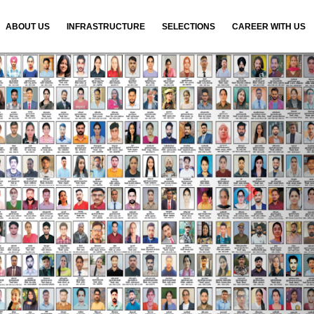
ABOUT US
INFRASTRUCTURE
SELECTIONS
CAREER WITH US
N
e
x
t