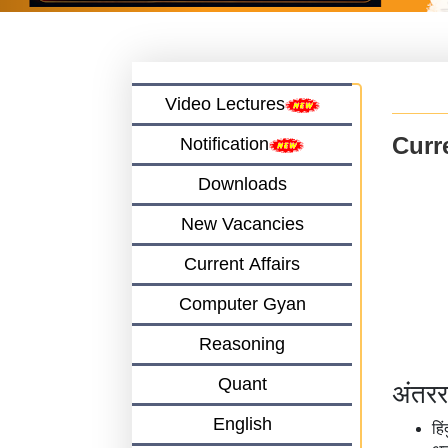
Video Lectures
Curre
Notification
Downloads
New Vacancies
Current Affairs
Computer Gyan
Reasoning
Quant
अंतररा
English
हि