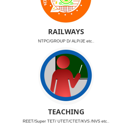
RAILWAYS
NTPC/GROUP D/ ALP/JE etc..
TEACHING
REET/Super TET/ UTET/CTET/KVS /NVS etc..