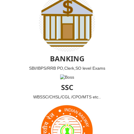
BANKING
SBI/IBPS/RRB PO,Clerk,SO level Exams
SSC
WBSSC/CHSL/CGL /CPO/MTS etc..