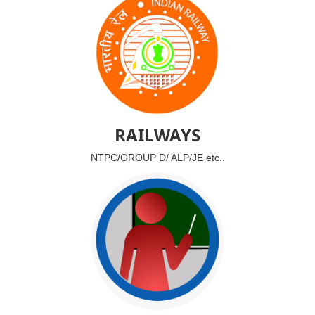
RAILWAYS
NTPC/GROUP D/ ALP/JE etc..