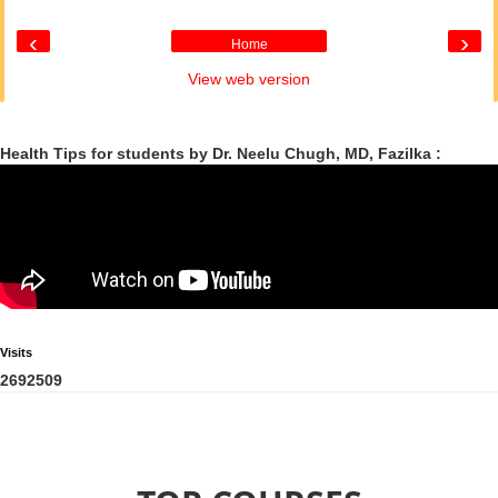
‹
›
Home
View web version
Health Tips for students by Dr. Neelu Chugh, MD, Fazilka :
Visits
2
6
9
2
5
0
9