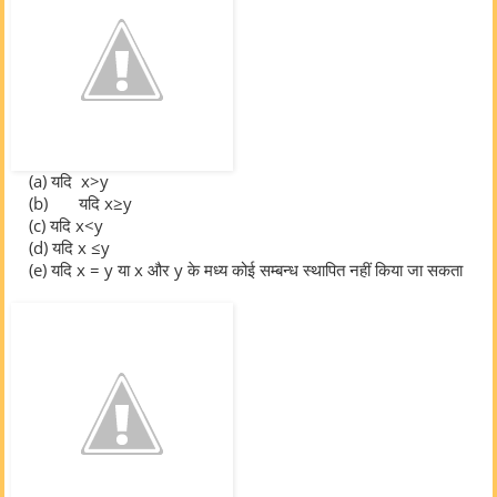
(a)
यदि x>y
(b) यदि x≥y
(c)
यदि x<y
(d)
यदि x ≤y
(e)
यदि x = y या x और y के मध्य कोई सम्बन्ध स्थापित नहीं किया जा सकता