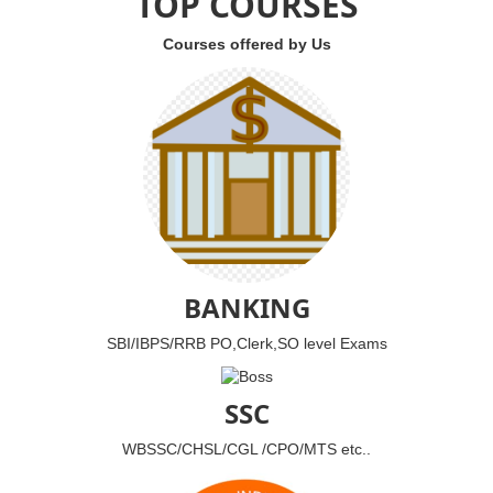
TOP COURSES
Courses offered by Us
BANKING
SBI/IBPS/RRB PO,Clerk,SO level Exams
SSC
WBSSC/CHSL/CGL /CPO/MTS etc..