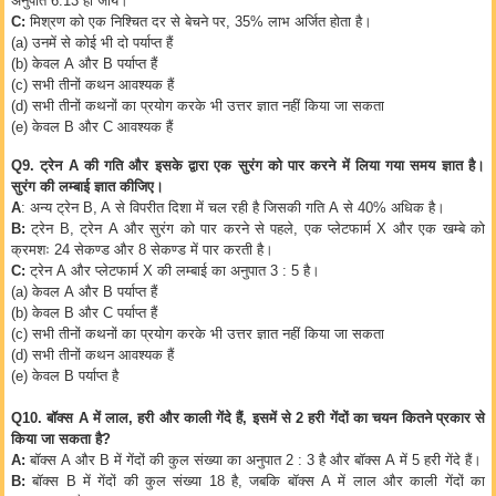
अनुपात
6:13
हो जाये।
C:
मिश्रण को एक निश्चित दर से बेचने पर
, 35%
लाभ अर्जित होता है।
(a)
उनमें से कोई भी दो पर्याप्त हैं
(b)
केवल
A
और
B
पर्याप्त हैं
(c)
सभी तीनों कथन आवश्यक हैं
(d)
सभी तीनों कथनों का प्रयोग करके भी उत्तर ज्ञात नहीं किया जा सकता
(e)
केवल
B
और
C
आवश्यक हैं
Q9.
ट्रेन
A
की गति और इसके द्वारा एक सुरंग को पार करने में लिया गया समय ज्ञात है।
सुरंग की लम्बाई ज्ञात कीजिए।
A
:
अन्य ट्रेन
B, A
से विपरीत दिशा में चल रही है जिसकी गति
A
से
40%
अधिक है।
B:
ट्रेन
B,
ट्रेन
A
और सुरंग को पार करने से पहले
,
एक प्लेटफार्म
X
और एक खम्बे को
क्रमशः
24
सेकण्ड और
8
सेकण्ड में पार करती है।
C:
ट्रेन
A
और प्लेटफार्म
X
की लम्बाई का अनुपात
3 : 5
है।
(a)
केवल
A
और
B
पर्याप्त हैं
(b)
केवल
B
और
C
पर्याप्त हैं
(c)
सभी तीनों कथनों का प्रयोग करके भी उत्तर ज्ञात नहीं किया जा सकता
(d)
सभी तीनों कथन आवश्यक हैं
(e)
केवल
B
पर्याप्त है
Q10.
बॉक्स
A
में लाल
,
हरी और काली गेंदे हैं
,
इसमें से
2
हरी गेंदों का चयन कितने प्रकार से
किया जा सकता है
?
A:
बॉक्स
A
और
B
में गेंदों की कुल संख्या का अनुपात
2 : 3
है और बॉक्स
A
में
5
हरी गेंदे हैं।
B:
बॉक्स
B
में गेंदों की कुल संख्या
18
है
,
जबकि बॉक्स
A
में लाल और काली गेंदों का