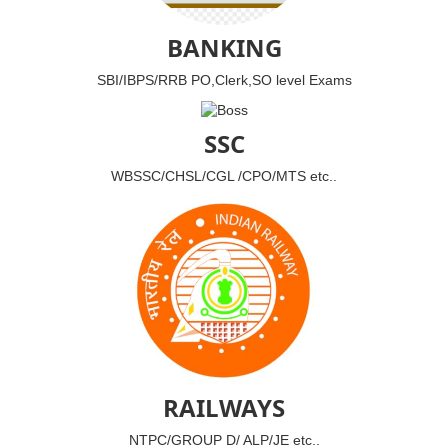
BANKING
SBI/IBPS/RRB PO,Clerk,SO level Exams
SSC
WBSSC/CHSL/CGL /CPO/MTS etc..
RAILWAYS
NTPC/GROUP D/ ALP/JE etc..