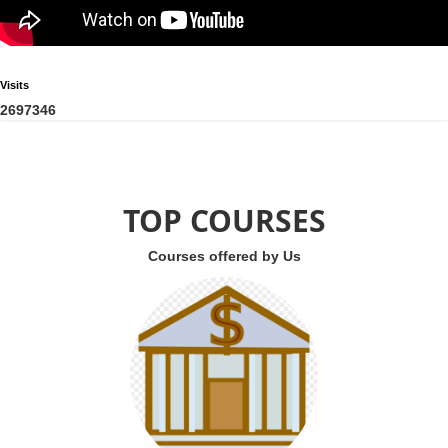
Visits
2
6
9
7
3
4
6
TOP COURSES
Courses offered by Us