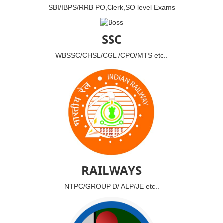
SBI/IBPS/RRB PO,Clerk,SO level Exams
SSC
WBSSC/CHSL/CGL /CPO/MTS etc..
RAILWAYS
NTPC/GROUP D/ ALP/JE etc..