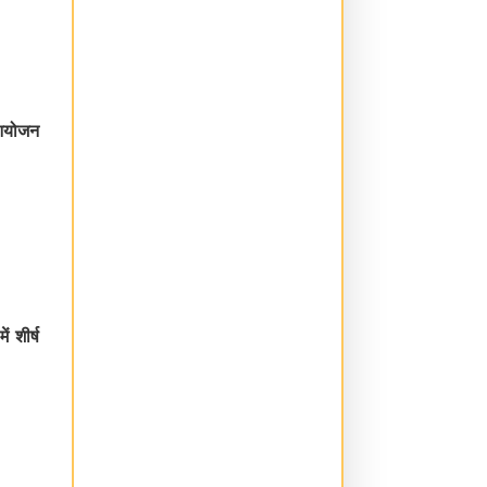
 आयोजन
ें शीर्ष