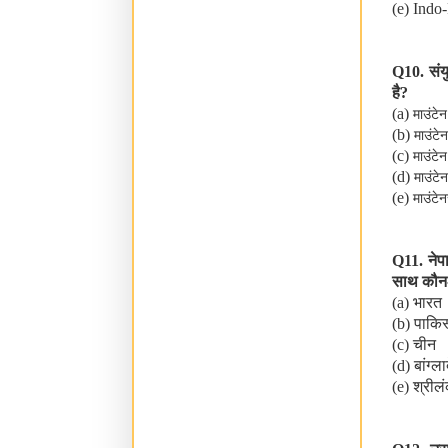
(e) Indo
Q10.
संय
है
?
(a)
माउंटे
(b)
माउंटेन
(c)
माउंटेन
(d)
माउंटेन
(e)
माउंटे
Q11.
नेप
साथ कौन-स
(a)
भारत
(b)
पाकिस
(c)
चीन
(d)
बांग्ल
(e)
श्रील