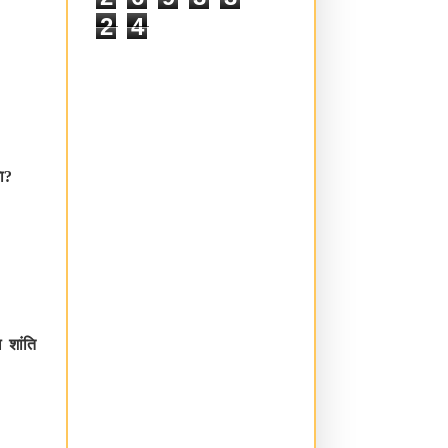
2
6
9
3
3
2
4
ा
?
 शांति