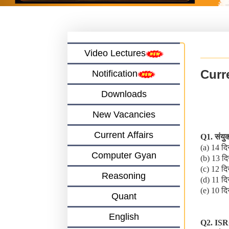
Video Lectures
Curr
Notification
Downloads
New Vacancies
Current Affairs
Q1.
संयुक
(a) 14
दि
Computer Gyan
(b) 13
दि
(c) 12
दि
Reasoning
(d) 11
दि
(e) 10
दि
Quant
English
Q2. IS