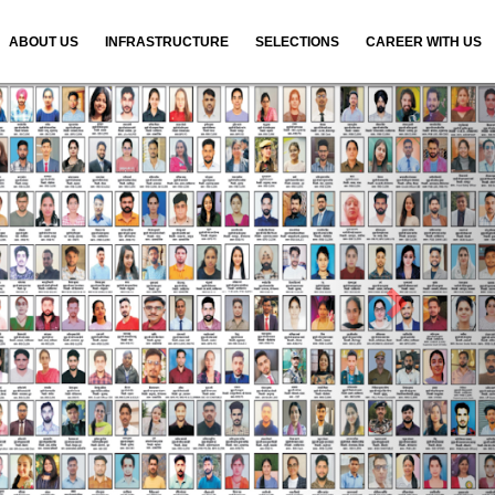
ABOUT US
INFRASTRUCTURE
SELECTIONS
CAREER WITH US
N
e
x
t