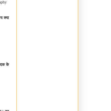
aphy
य क्या
पदक के