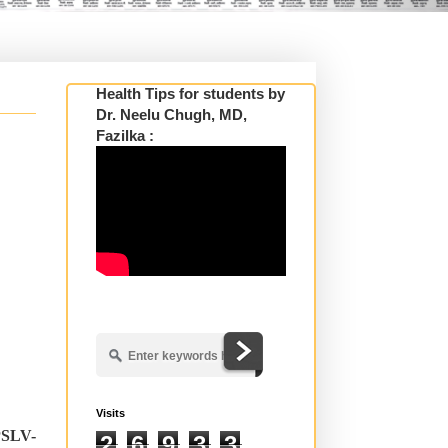
Health Tips for students by
Dr. Neelu Chugh, MD,
Fazilka :
Visits
PSLV-