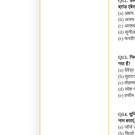
Q12.
उस
ब्रांड एंब
(a)
अक्षय
(b)
अजय 
(c)
अरशद
(d)
सुनील
(e)
फरदी
Q13.
नि
गया हैं
?
(a)
देवेंद्र
(b)
युवरा
(c)
मोहम्
(d)
रमेश 
(e)
वसीम
Q14.
यून
नाम बताएं
(a)
जॉर्ज
(b)
फिलो फ