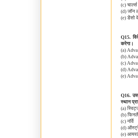
(c)
चार्ल्
(d)
जॉन ल
(e)
डेंसो व
Q15.
वि
करेगा।
(a) Adva
(b) Adva
(c) Adva
(d) Adva
(e) Adva
Q16.
उस
स्थान प्र
(a)
स्विट्
(b)
फिनलै
(c)
नॉर्वे
(d)
ऑस्ट्
(e)
आयरल