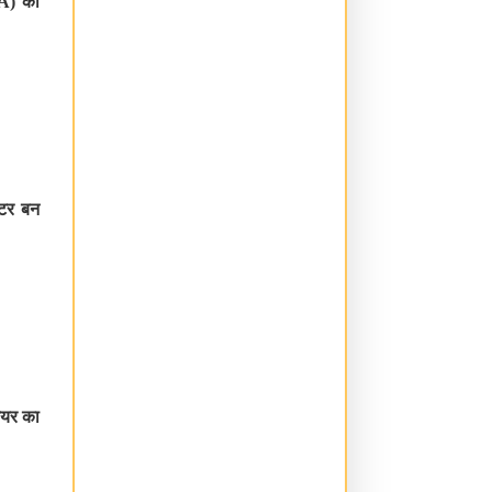
A)
का
ेटर बन
ियर का