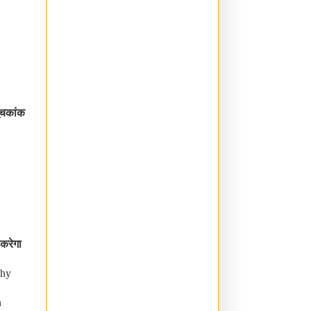
ूचकांक
करेगा
phy
n