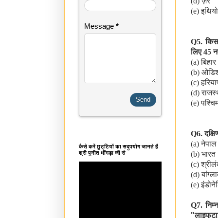
(d)
ज़ैरे
(e)
इथियो
Message
*
Q5.
किस 
लिए
45
नए
(a)
बिहार
(b)
ओडिश
(c)
हरिया
(d)
राजस्
(e)
पश्चि
Q6.
दक्ष
(a)
नेपाल
कैसे करें छुट्टियों का सदुपयोग जानते हैं
श्री पुनीत धींगड़ा जी से
(b)
भारत
(c)
श्रील
(d)
बांग्ल
(e)
इंडोने
Q7.
निम्
"लाइफटाइम