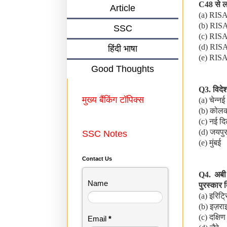
C48
से ल
Article
(a) RIS
(b) RIS
SSC
(c) RIS
(d) RIS
हिंदी भाषा
(e) RIS
Good Thoughts
Q3.
विदे
मुख्य बैंकिंग टॉपिक्स
(a)
चेन्नई
(b)
कोलक
(c)
नई दि
(d)
जयपु
SSC Notes
(e)
मुंबई
Contact Us
Q4.
अबी
Name
पुरस्कार 
(a)
इरिट्र
(b)
इज़रा
(c)
दक्षि
Email
*