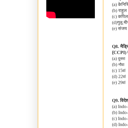
(a)
केनिच
(b)
राहुल 
(c)
कपिल 
(d)
गुलू म
(e)
संजय
Q8.
मैड्
(
CCPI)
(a)
दूसरा
(b)
नौवा
(c) 15
वां
(d) 22
वां
(e) 29
वां
Q9.
विदे
(a) Indo
(b) Indo
(c) Indo
(d) Indo