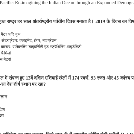
-Pacific: Re-imagining the Indian Ocean through an Expanded Demogr
ुक्त राष्ट्र हर साल अंतर्राष्ट्रीय पर्वतीय दिवस मनाता है।
2019
के दिवस का विष
न मैटर फॉर यूथ
:
अंडरप्रेशर
क्लाइमेट, हंगर, माइग्रेशन
:
कल्चर
सलेब्रतिंग डाइवर्सिटी एंड स्ट्रेंथिंनिंग आइडेंटिटी
फैमिली
नस
मैटर्स
ाल में संपन्न हुए
13
वें दक्षिण एशियाई खेलों में
174
स्वर्ण
, 93
रजत और
45
कांस्य 
ा देश शीर्ष स्थान पर रहा
?
्तान
ादेश
ंका