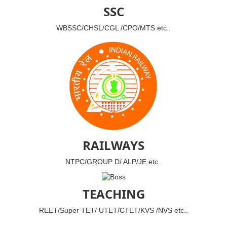
SSC
WBSSC/CHSL/CGL /CPO/MTS etc..
RAILWAYS
NTPC/GROUP D/ ALP/JE etc..
TEACHING
REET/Super TET/ UTET/CTET/KVS /NVS etc..