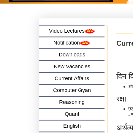
Video Lectures
Curre
Notification
Downloads
New Vacancies
दिन व
Current Affairs
अं
Computer Gyan
रक्षा
Reasoning
छठ
Quant
-
English
अर्थव्