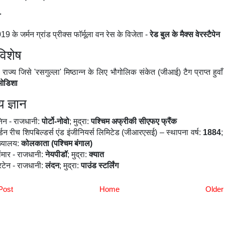
ा
19 के जर्मन ग्रांड प्रीक्स फॉर्मूला वन रेस के विजेता -
रेड बुल के मैक्स वेरस्टैपेन
विशेष
 राज्य जिसे 'रसगुल्ला' मिष्ठान्न के लिए भौगोलिक संकेत (जीआई) टैग प्राप्त हुवाँ
ओडिशा
य ज्ञान
निन - राजधानी:
पोर्टो-नोवो
; मुद्रा:
पश्चिम अफ्रीकी सीएफए फ्रैंक
र्डन रीच शिपबिल्डर्स एंड इंजीनियर्स लिमिटेड (जीआरएसई) – स्थापना वर्ष:
1884
;
ख्यालय:
कोलकाता (
पश्चिम बंगाल
)
यांमार - राजधानी:
नेयपीडॉ
; मुद्रा:
क्या
त
रिटेन - राजधानी:
लंदन
; मुद्रा:
पाउंड स्टर्लिंग
Post
Home
Older