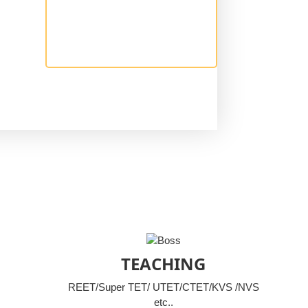
TEACHING
REET/Super TET/ UTET/CTET/KVS /NVS
etc..