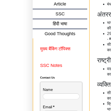
Article
बं
अंतररा
SSC
भा
हिंदी भाषा
की
Good Thoughts
29
-
म
सी
मुख्य बैंकिंग टॉपिक्स
का
राष्ट्र
SSC Notes
वा
का
Contact Us
व्यक्त
Name
सी
का
ब्
Email
*
भा