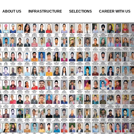
ABOUT US
INFRASTRUCTURE
SELECTIONS
CAREER WITH US
N
e
x
t