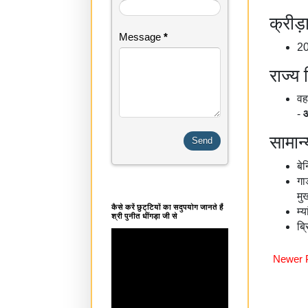
क्रीड़
Message
*
20
राज्य 
वह
-
सामान्
बे
गा
मु
कैसे करें छुट्टियों का सदुपयोग जानते हैं
म्
श्री पुनीत धींगड़ा जी से
ब्
Newer 