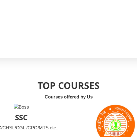
TOP COURSES
Courses offered by Us
SSC
CHSL/CGL /CPO/MTS etc..