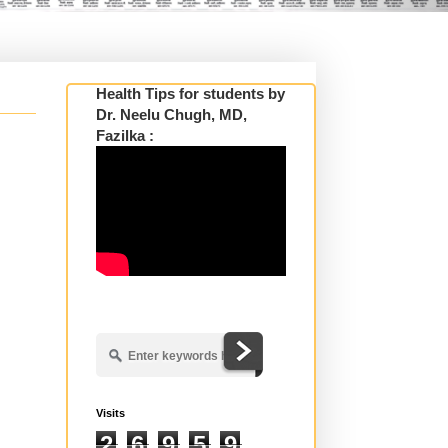
Health Tips for students by
Dr. Neelu Chugh, MD,
Fazilka :
Visits
2
6
9
5
9