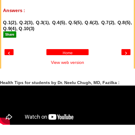
Answers :
Q.1(2), Q.2(3), Q.3(1), Q.4(5), Q.5(5), Q.6(2), Q.7(2), Q.8(5),
Q.9(4), Q.10(3)
Share
‹
›
Home
View web version
Health Tips for students by Dr. Neelu Chugh, MD, Fazilka :