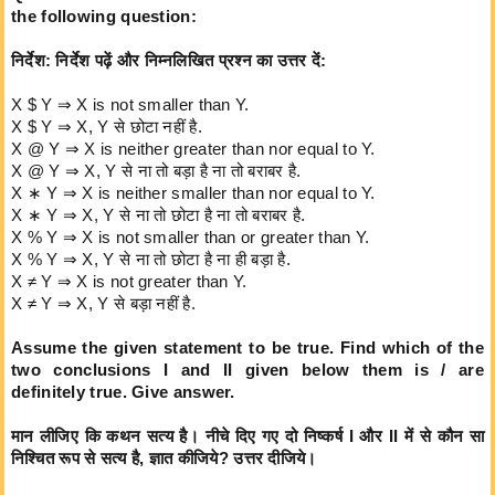
the following question:
निर्देश: निर्देश पढ़ें और निम्नलिखित प्रश्न का उत्तर दें:
X $ Y ⇒ X is not smaller than Y.
X $ Y ⇒ X, Y से छोटा नहीं है.
X @ Y ⇒ X is neither greater than nor equal to Y.
X @ Y ⇒ X, Y से ना तो बड़ा है ना तो बराबर है.
X ∗ Y ⇒ X is neither smaller than nor equal to Y.
X ∗ Y ⇒ X, Y से ना तो छोटा है ना तो बराबर है.
X % Y ⇒ X is not smaller than or greater than Y.
X % Y ⇒ X, Y से ना तो छोटा है ना ही बड़ा है.
X ≠ Y ⇒ X is not greater than Y.
X ≠ Y ⇒ X, Y से बड़ा नहीं है.
Assume the given statement to be true. Find which of the
two conclusions I and II given below them is / are
definitely true. Give answer.
मान लीजिए कि कथन सत्य है। नीचे दिए गए दो निष्कर्ष I और II में से कौन सा
निश्चित रूप से सत्य है, ज्ञात कीजिये? उत्तर दीजिये।