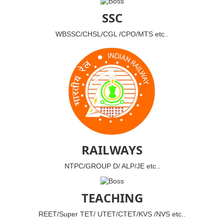
SSC
WBSSC/CHSL/CGL /CPO/MTS etc..
RAILWAYS
NTPC/GROUP D/ ALP/JE etc..
TEACHING
REET/Super TET/ UTET/CTET/KVS /NVS etc..