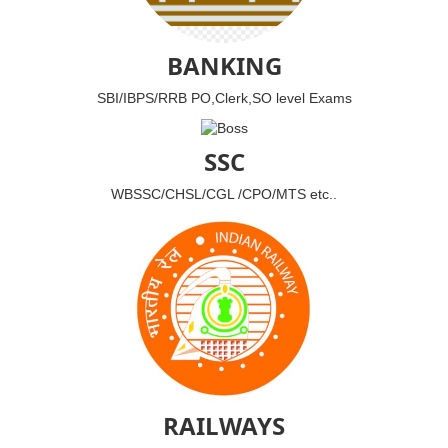
BANKING
SBI/IBPS/RRB PO,Clerk,SO level Exams
SSC
WBSSC/CHSL/CGL /CPO/MTS etc..
RAILWAYS