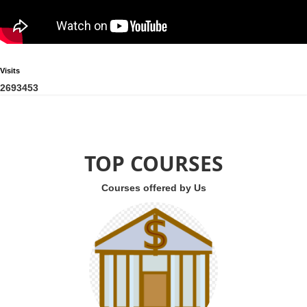
Visits
2
6
9
3
4
5
3
TOP COURSES
Courses offered by Us