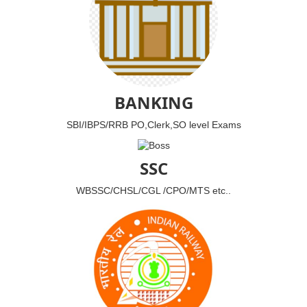
BANKING
SBI/IBPS/RRB PO,Clerk,SO level Exams
SSC
WBSSC/CHSL/CGL /CPO/MTS etc..