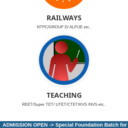
RAILWAYS
NTPC/GROUP D/ ALP/JE etc..
TEACHING
REET/Super TET/ UTET/CTET/KVS /NVS etc..
ADMISSION OPEN -> Special Foundation Batch for All