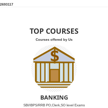
2
6
9
3
1
1
7
TOP COURSES
Courses offered by Us
BANKING
SBI/IBPS/RRB PO,Clerk,SO level Exams