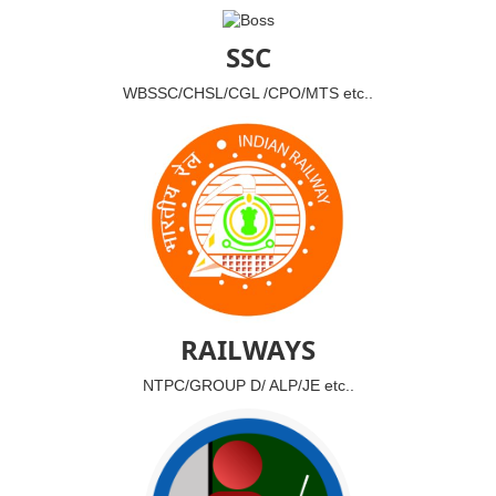
SSC
WBSSC/CHSL/CGL /CPO/MTS etc..
RAILWAYS
NTPC/GROUP D/ ALP/JE etc..