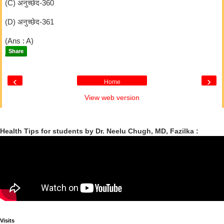
(C) अनुच्छेद-360
(D) अनुच्छेद-361
(Ans : A)
Share
‹
›
Home
View web version
Health Tips for students by Dr. Neelu Chugh, MD, Fazilka :
Visits