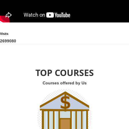
Visits
2
6
9
9
0
8
0
TOP COURSES
Courses offered by Us