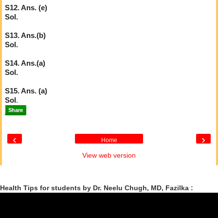
S12. Ans. (e)
Sol.
S13. Ans.(b)
Sol.
S14. Ans.(a)
Sol.
S15. Ans. (a)
Sol
.
Share
‹
›
Home
View web version
Health Tips for students by Dr. Neelu Chugh, MD, Fazilka :