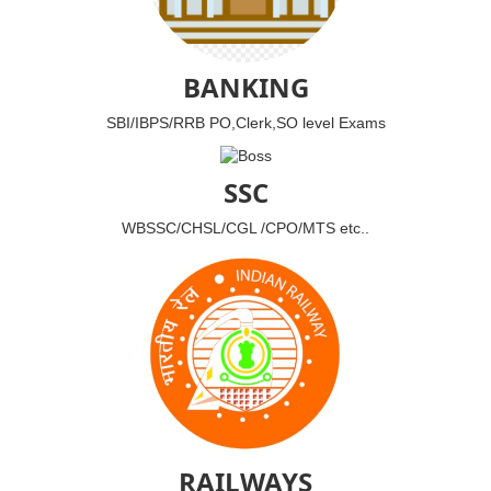
BANKING
SBI/IBPS/RRB PO,Clerk,SO level Exams
SSC
WBSSC/CHSL/CGL /CPO/MTS etc..
RAILWAYS