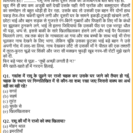
विलायती हैट! .......... रामू जैसे किसी दूसरे लोक की अजीबोगरीब बातें बता रहा हो.
खुद मैंने ही क्या कम अजूबी बातें देखीं उसके यहाँ! मेरी फ्रॉक और बक्सुएदार सैंडलों
का सम्मोहन तो बहुत थोड़ी ही देर रहा. उसके बाद तो उसकी एक बहन मेरे दोनों हाथ
पकड़ तेज-तेज चकरी घूमने लगी और दूसरी घर के सामने इकड़ी-टूकड़ी खंचाने लगी.
छोटा भाई और बहन सड़क से गुजरते रंग-बिरंगे गुब्बारों और पिपहरी के लिए माँ के कंधों
पर झूलकर ठुनकने लगे. भाई तो इतना जिदियाया कि उसकी पीठ पर एक भरपूर धौल
भी पड़ा, धप्प से. इससे बाकी के सारे खिलखिलाकर हंसने लगे और भाई पैर फैलाकर
चिल्लाने लगा. तब तक बंदर के नाचवाला आ गया और सब बच्चों के साथ भाई भी रोना
भूलकर नाच देखने के लिए भागा. लेकिन चूंकि उसका छुटका भाई बड़े बहन ने उसे
अपनी गोद में लाद-सा लिया. नाच देखकर लौटे तो उसकी माँ ने पीतल की एक तश्तरी
में तुरत-फुरत चूल्हे पर सिंकी और जरा सी मक्खन चुपड़ी खूब नरम-सी रोटी मुझे खाने
को दी.
फिर बड़े प्यार से पूछा - ‘तुम्हें अच्छी लगती है न?’
मैंने खाते-खाते हाँ में गरदन हिलाई.
Q1. गद्यांश में रामू के पूछने पर राजो चहक कर उसके घर जाने को तैयार हो गई.
चहक के स्थान पर निम्नलिखित में से कौन-सा शब्द रखा जाए जिससे वाक्य का अर्थ
वही का वही रहे?
(a) सगर्व
(b) सहर्ष
(c) तुरंत
(d) चुपके से
(e) खिलखिलाकर
Q2. रामू की माँ ने राजो को क्या खिलाया?
(a) मोहन थाल
(b) इमरतियाँ