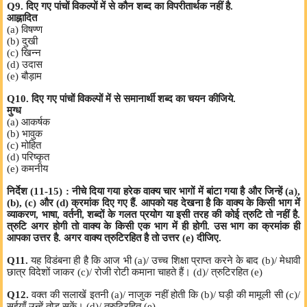
Q9. दिए गए पांचों विकल्पों में से कौन शब्द का विपरीतार्थक नहीं है.
आह्नादित
(a) विषण्ण
(b) दुखी
(c) खिन्न
(d) उदास
(e) बौड़ाम
Q10. दिए गए पांचों विकल्पों में से समानार्थी शब्द का चयन कीजिये.
मुग्ध
(a) आकर्षक
(b) भावुक
(c) मोहित
(d) परिष्कृत
(e) कमनीय
निर्देश (11-15) : नीचे दिया गया हरेक वाक्य चार भागों में बांटा गया है और जिन्हें (a),
(b), (c) और (d) क्रमांक दिए गए हैं. आपको यह देखना है कि वाक्य के किसी भाग में
व्याकरण, भाषा, वर्तनी, शब्दों के गलत प्रयोग या इसी तरह की कोई त्रुटि तो नहीं है.
त्रुटि अगर होगी तो वाक्य के किसी एक भाग में ही होगी. उस भाग का क्रमांक ही
आपका उत्तर है. अगर वाक्य त्रुटिरहित है तो उत्तर (e) दीजिए.
Q11.
यह विडंबना ही है कि आज भी (a)/ उच्च शिक्षा प्राप्त करने के बाद (b)/ मेधावी
छात्र विदेशों जाकर (c)/ रोजी रोटी कमाना चाहते हैं। (d)/ त्रुटिरहित (e)
Q12.
वक्त की सलाखें इतनी (a)/ नाजुक नहीं होती कि (b)/ घड़ी की मामूली सी (c)/
सूईयाँ उन्हें तोड़ सकें। (d)/ त्रुटिरहित (e)