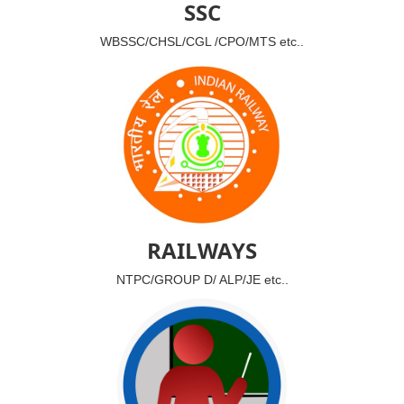
SSC
WBSSC/CHSL/CGL /CPO/MTS etc..
RAILWAYS
NTPC/GROUP D/ ALP/JE etc..