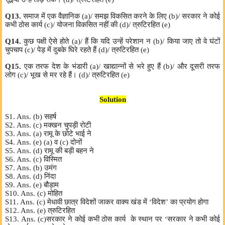
Q13.
समाज में एक वैज्ञानिक (a)/ समझ विकसित करने के लिए (b)/ सरकार ने कोई
कभी ठोस कार्य (c)/ योजना विकसित नहीं की (d)/ त्रुटिरहित (e)
Q14.
कुछ पक्षी ऐसे होते (a)/ हैं कि यदि उन्हें परेशान न (b)/ किया जाए तो वे घंटों
चुपचाप (c)/ पेड़ में दुबके घिरे रहते हैं (d)/ त्रुटिरहित (e)
Q15.
एक तरफ देश के भंडारी (a)/ खाद्यान्नों से भरे हुए हैं (b)/ और दूसरी तरफ
लोग (c)/ भूख से मर रहे हैं। (d)/ त्रुटिरहित (e)
Solution
S1. Ans. (b) सहर्ष
S2. Ans. (c) मक्खन चुपड़ी रोटी
S3. Ans. (a) रामू के छोटे भाई ने
S4. Ans. (e) (a) व (c) दोनों
S5. Ans. (d) रामू की बड़ी बहन ने
S6. Ans. (c) विस्मित
S7. Ans. (b) उमंग
S8. Ans. (d) निंदा
S9. Ans. (e) बौड़ाम
S10. Ans. (c) मोहित
S11. Ans. (c) मेधावी छात्र विदेशों जाकर वाक्य खंड में ‘विदेश’ का प्रयोग होगा
S12. Ans. (e) त्रुटिरहित
S13. Ans. (c)सरकार ने कोई कभी ठोस कार्य के स्थान पर ‘सरकार ने कभी कोई