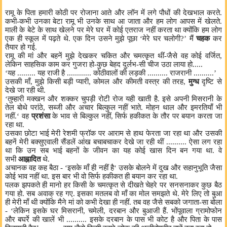
रामू के पिता हमारी कोठी पर रोजाना आते और लॉन में लगे पौधों की देखभाल करते.
कभी-कभी उनका बेटा रामू भी उनके साथ आ जाता और हम लोग आपस में खेलते.
माली के बेटे के साथ खेलने पर मेरे घर में कोई एतराज नहीं करता था क्योंकि हम लोग
एक ही स्कूल में पढ़ते थे. एक दिन उसने मुझे पूछा ‘मेरे घर चलोगी?’ मैं
चहक
कर
तैयार हो गई.
रामू की मां और बहनें मुझे देखकर चकित और चमत्कृत थीं-जैसे वह कोई वर्जित,
लेकिन साहसिक काम कर गुजरा हो-कुछ बेहद दुर्लभ-सी चीज उठा लाया हो.....
‘यह ......... यह राजी है ............ कोठीवालों की लड़की .......... राजरानी ..........’
उसकी माँ, मुझे किसी बड़ी प्यारी, कोमल और कीमती वस्त्र की तरह,
मुग्ध
दृष्टि से
देखे जा रही थी.
‘तुम्हारी मक्खन और शक्कर चुपड़ी रोटी रोज यही खाती है. इसे अपनी मिसरानी के
तेल बोथे परांठे, सब्जी और अचार बिल्कुल नहीं भाते. मोहन थाल और इमरतियाँ भी
नहीं.‘ वह
प्रशंसा
के भाव से बिल्कुल नहीं, सिर्फ हकीकत के तौर पर बयान करता जा
रहा था.
उसका छोटा भाई मेरी रेशमी फ्रॉक पर आराम से हाथ फेरता जा रहा था और उसकी
बहनें मेरी बक्सुएवाली सैंडलें आंख बचाबचाकर देखे जा रही थीं .......... ऐसा लग रहा
था कि उन सब भाई बहनों के जीवन का यह कोई खास दिन बन गया था. वे
सभी
आह्नादित
थे.
अचानक वह कह बैठा - ‘इसके माँ ही नहीं है‘ उसके बोलने में दुख और सहानुभूति जैसा
कोई भाव नहीं था. इस बार भी वो सिर्फ हकीकत ही बयान कर रहा था.
पलक झपकते ही मानो हर किसी के चमत्कृत से दीखते चेहरे पर सनसनाकर कुछ बैठ
गया हो. सब अवाक् रह गए. इसका मतलब वो माँ का मोल समझते थे. मेरे लिए तो बुआ
ही मेरी माँ थी क्योंकि मैने मां को कभी देखा ही नहीं. तब वह जैसे सबको जगाता-सा बोला
- ‘लेकिन इसके घर मिसरानी, चमेली, दरबान और बुआजी हैं. भोंपूवाला ग्रामोफोन
और बघर्रे की खालें भी .......... इसके दरबान के पास भी कोट है और पिता के पास